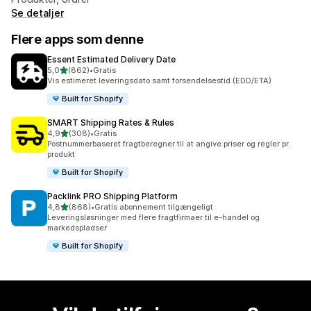
Se detaljer
Flere apps som denne
Essent Estimated Delivery Date
ud af 5 stjerner
5,0
(862)
•
Gratis
862 anmeldelser i alt
Vis estimeret leveringsdato samt forsendelsestid (EDD/ETA)
Built for Shopify
SMART Shipping Rates & Rules
ud af 5 stjerner
4,9
(308)
•
Gratis
308 anmeldelser i alt
Postnummerbaseret fragtberegner til at angive priser og regler pr.
produkt
Built for Shopify
Packlink PRO Shipping Platform
ud af 5 stjerner
4,8
(868)
•
Gratis abonnement tilgængeligt
868 anmeldelser i alt
Leveringsløsninger med flere fragtfirmaer til e-handel og
markedspladser
Built for Shopify