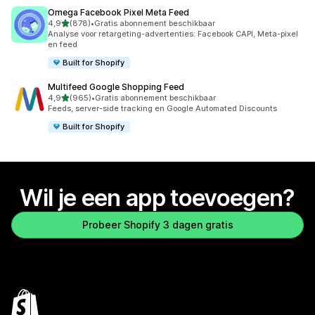
Omega Facebook Pixel Meta Feed
van 5 sterren
4,9
(878)
•
Gratis abonnement beschikbaar
878 recensies in totaal
Analyse voor retargeting-advertenties: Facebook CAPI, Meta-pixel
en feed
Built for Shopify
Multifeed Google Shopping Feed
van 5 sterren
4,9
(965)
•
Gratis abonnement beschikbaar
965 recensies in totaal
Feeds, server-side tracking en Google Automated Discounts
Built for Shopify
Wil je een app toevoegen?
Probeer Shopify 3 dagen gratis