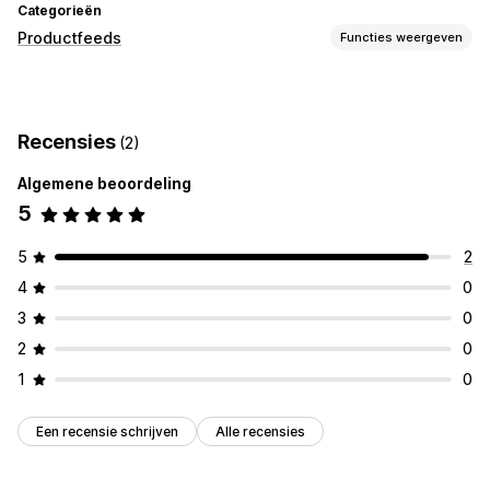
Categorieën
Productfeeds
Functies weergeven
Aanpassing van feeds
Remarketing-tags
Recensies
(2)
Feedbeheer
Algemene beoordeling
Feedoptimalisatie
5
5
2
4
0
3
0
2
0
1
0
Een recensie schrijven
Alle recensies