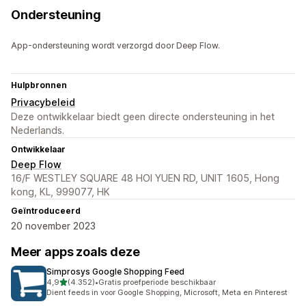
Ondersteuning
App-ondersteuning wordt verzorgd door Deep Flow.
Hulpbronnen
Privacybeleid
Deze ontwikkelaar biedt geen directe ondersteuning in het
Nederlands.
Ontwikkelaar
Deep Flow
16/F WESTLEY SQUARE 48 HOI YUEN RD, UNIT 1605, Hong
kong, KL, 999077, HK
Geïntroduceerd
20 november 2023
Meer apps zoals deze
Simprosys Google Shopping Feed
van 5 sterren
4,9
(4.352)
•
Gratis proefperiode beschikbaar
4352 recensies in totaal
Dient feeds in voor Google Shopping, Microsoft, Meta en Pinterest