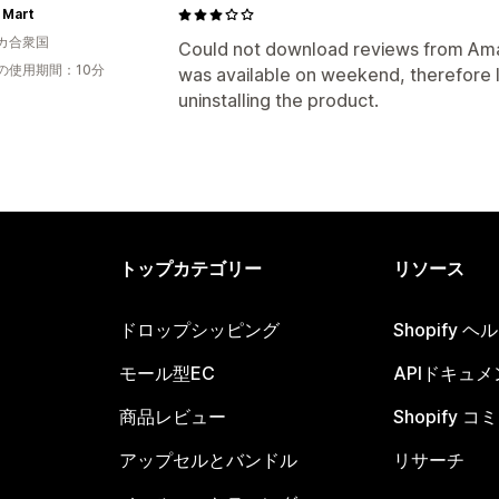
 Mart
カ合衆国
Could not download reviews from Am
の使用期間：10分
was available on weekend, therefore 
uninstalling the product.
トップカテゴリー
リソース
ドロップシッピング
Shopify 
モール型EC
APIドキュメ
商品レビュー
Shopify 
アップセルとバンドル
リサーチ