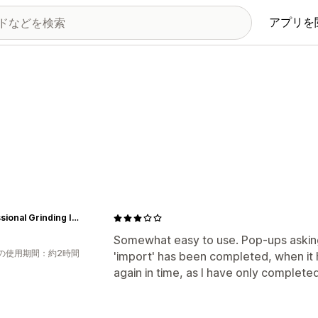
アプリを
Professional Grinding Inc
Somewhat easy to use. Pop-ups asking
の使用期間：約2時間
'import' has been completed, when it 
again in time, as I have only completed