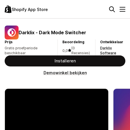
Shopify App Store
Darklix ‑ Dark Mode Switcher
Prijs
Beoordeling
Ontwikkelaar
Gratis proefperiode
(0
Darklix
0,0
beschikbaar
Recensies)
Software
Installeren
Demowinkel bekijken