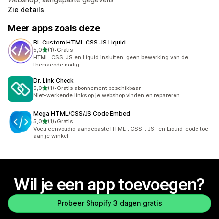
Zie details
Meer apps zoals deze
BL Custom HTML CSS JS Liquid
van 5 sterren
5,0
(1)
•
Gratis
1 recensies in totaal
HTML, CSS, JS en Liquid insluiten: geen bewerking van de
themacode nodig.
Dr. Link Check
van 5 sterren
5,0
(1)
•
Gratis abonnement beschikbaar
1 recensies in totaal
Niet-werkende links op je webshop vinden en repareren.
Mega HTML/CSS/JS Code Embed
van 5 sterren
5,0
(1)
•
Gratis
1 recensies in totaal
Voeg eenvoudig aangepaste HTML-, CSS-, JS- en Liquid-code toe
aan je winkel
Wil je een app toevoegen?
Probeer Shopify 3 dagen gratis