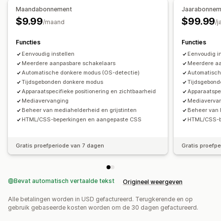
Maandabonnement
Jaarabonnem
$9.99
$99.99
/maand
/j
Functies
Functies
Eenvoudig instellen
Eenvoudig i
Meerdere aanpasbare schakelaars
Meerdere aa
Automatische donkere modus (OS-detectie)
Automatisch
Tijdsgebonden donkere modus
Tijdsgebond
Apparaatspecifieke positionering en zichtbaarheid
Apparaatspec
Mediavervanging
Mediaverva
Beheer van mediahelderheid en grijstinten
Beheer van h
HTML/CSS-beperkingen en aangepaste CSS
HTML/CSS-b
Gratis proefperiode van 7 dagen
Gratis proefp
Bevat automatisch vertaalde tekst
Origineel weergeven
Alle betalingen worden in USD gefactureerd. Terugkerende en op
gebruik gebaseerde kosten worden om de 30 dagen gefactureerd.