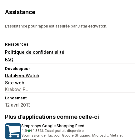
Assistance
L’assistance pour l’appli est assurée par DataFeedWatch.
Ressources
Politique de confidentialité
FAQ
Développeur
DataFeedWatch
Site web
Krakow, PL
Lancement
12 avril 2013
Plus d’applications comme celle-ci
Simprosys Google Shopping Feed
étoile(s) sur 5
4,9
(4 353)
•
Essai gratuit disponible
4353 avis au total
Soumission de flux pour Google Shopping, Microsoft, Meta et