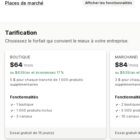
Personnalisation du flux
Places de marché
Afficher les fonctionnalités
Cartographie basée sur l’IA
Étiquettes personnalisées
Gestion des listes
Gestion des flux
Automatisation des flux
Flux de produits
Synchronisation des produits
Optimisation du flux
Tarification
Choisissez le forfait qui convient le mieux à votre entreprise.
BOUTIQUE
MARCHAND
$64
$84
/ mois
/ mois
ou $639/an et économisez 17 %
ou $839/an et
5 $ pour chaque tranche de 1 000 produits
3 $ pour chaq
supplémentaires
supplémentair
Fonctionnalités
Fonctionnalit
- 1 boutique
- 2 boutique
- 1 000 produits inclus
- 5 000 prod
- 3 canaux
- 10 canaux
Essai gratuit de 15 jour(s)
Essai gratuit d