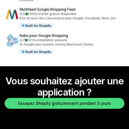
Pinterest
Multifeed Google Shopping Feed
étoile(s) sur 5
4,9
(965)
•
Forfait gratuit disponible
965 avis au total
Flux et suivi des conversions pour Google, Facebook, Awin, etc.
Built for Shopify
Nabu pour Google Shopping
étoile(s) sur 5
4,7
(511)
•
Installation gratuite
511 avis au total
IA Google pour booster ventes Merchant Center
Built for Shopify
Vous souhaitez ajouter une
application ?
Essayez Shopify gratuitement pendant 3 jours