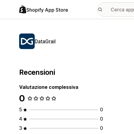
Shopify App Store
DataGrail
Recensioni
Valutazione complessiva
0
5
0
4
0
3
0