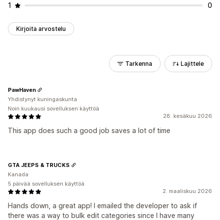
1
0
Kirjoita arvostelu
Tarkenna
Lajittele
PawHaven
Yhdistynyt kuningaskunta
Noin kuukausi sovelluksen käyttöä
28. kesäkuu 2026
This app does such a good job saves a lot of time
GTA JEEPS & TRUCKS
Kanada
5 päivää sovelluksen käyttöä
2. maaliskuu 2026
Hands down, a great app! I emailed the developer to ask if
there was a way to bulk edit categories since I have many