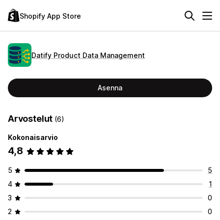
Shopify App Store
Datify Product Data Management
Asenna
Arvostelut
(6)
Kokonaisarvio
4,8
5
5
4
1
3
0
2
0