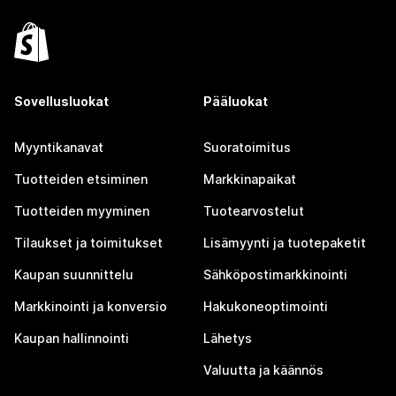
Sovellusluokat
Pääluokat
Myyntikanavat
Suoratoimitus
Tuotteiden etsiminen
Markkinapaikat
Tuotteiden myyminen
Tuotearvostelut
Tilaukset ja toimitukset
Lisämyynti ja tuotepaketit
Kaupan suunnittelu
Sähköpostimarkkinointi
Markkinointi ja konversio
Hakukoneoptimointi
Kaupan hallinnointi
Lähetys
Valuutta ja käännös