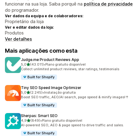
funcionar na sua loja. Saiba porquê na
política de privacidade
do programador.
Ver dados da equipa e de colaboradores:
Proprietário da loja
Ver e editar dados da loja:
Produtos
Ver detalhes
Mais aplicações como esta
Judge.me Product Reviews App
de 5 estrelas
5,0
(43.011)
•
Plano gratuito disponível
43011 total de avaliações
Collect unlimited product reviews, star ratings, testimonials
Built for Shopify
Tiny SEO Speed Image Optimizer
de 5 estrelas
5,0
(2.245)
•
Instalação gratuita
2245 total de avaliações
Boost SEO traffic, AEO/AI search, page speed & minify images!↑
Built for Shopify
Sherpas: Smart SEO
de 5 estrelas
4,9
(849)
•
Plano gratuito disponível
849 total de avaliações
AI-powered SEO, AEO & page speed to drive traffic and sales.
Built for Shopify