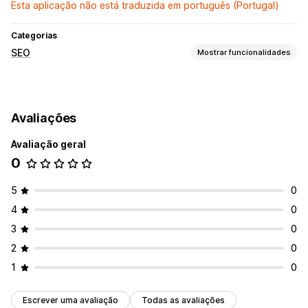
Esta aplicação não está traduzida em português (Portugal)
Categorias
SEO
Mostrar funcionalidades
Ferramentas de SEO
Texto alternativo
Meta tags
Edição em lote
Avaliações
Geração por IA
API e webhooks
Avaliação geral
Monitorização do desempenho
0
Pontuação SEO
Tráfego de website
5
0
4
0
3
0
2
0
1
0
Escrever uma avaliação
Todas as avaliações