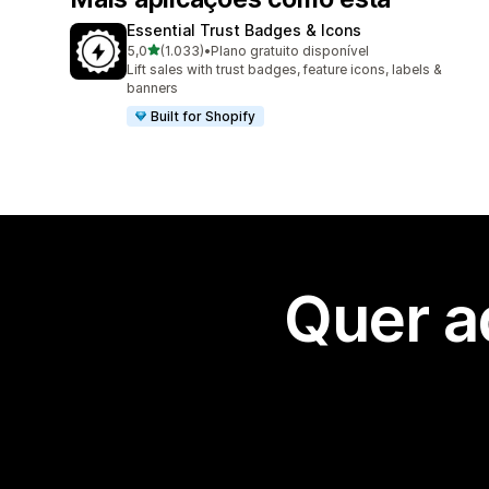
Essential Trust Badges & Icons
de 5 estrelas
5,0
(1.033)
•
Plano gratuito disponível
1033 total de avaliações
Lift sales with trust badges, feature icons, labels &
banners
Built for Shopify
Quer a