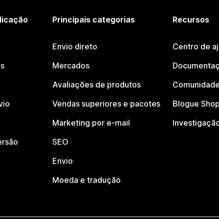
licação
Principais categorias
Recursos
Envio direto
Centro de a
os
Mercados
Documentaç
Avaliações de produtos
Comunidade
vio
Vendas superiores e pacotes
Blogue Shop
Marketing por e-mail
Investigaçã
ersão
SEO
Envio
Moeda e tradução