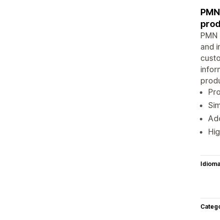
PMN 
prod
PMN -
and i
custo
infor
produ
Pro
Sim
Ad
Hig
Idiom
Categ