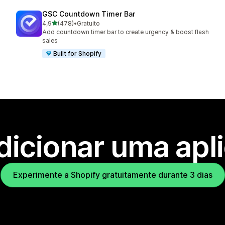
GSC Countdown Timer Bar
de 5 estrelas
4,9
(478)
•
Gratuito
478 total de avaliações
Add countdown timer bar to create urgency & boost flash
sales
Built for Shopify
dicionar uma apl
Experimente a Shopify gratuitamente durante 3 dias