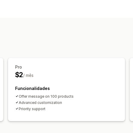
Tipo de banner
Barra de anúncios
Personalização
Cor e tipo de letra
Pro
$2
/ mês
Funcionalidades
Offer message on 100 products
Advanced customization
Priority support