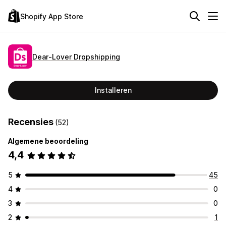
Shopify App Store
Dear‑Lover Dropshipping
Installeren
Recensies
(52)
Algemene beoordeling
4,4
5
45
4
0
3
0
2
1