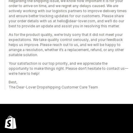
Regarding the shipping issue, we know how important it is for your
order to arrive on time, and we regret any delays caused. We are
actively working with our logistics partners to improve delivery times
and ensure better tracking updates for our customers. Please share
your order details with us at hello@dear-lover.com, and we’ll do our
best to provide an update and assist you in resolving this matter.
As for the product quality, we’re truly sorry that it did not meet your
expectations. We take quality control seriously, and your feedback
helps us improve. Please reach out to us, and we will be happy to
arrange a resolution, whether it’s a replacement, refund, or any other
suitable solution.
Your satisfaction is our top priority, and we appreciate the
opportunity to make things right. Please don’t hesitate to contact us—
we’re here to help!
Best,
The Dear-Lover Dropshipping Customer Care Team