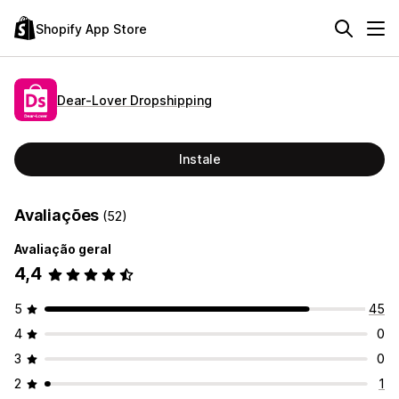
Shopify App Store
Dear‑Lover Dropshipping
Instale
Avaliações
(52)
Avaliação geral
4,4
5
45
4
0
3
0
2
1