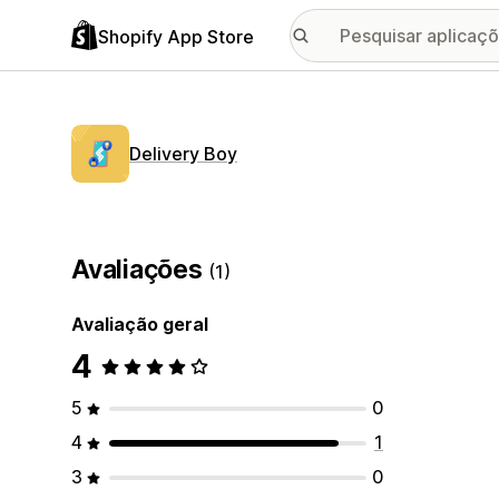
Shopify App Store
Delivery Boy
Avaliações
(1)
Avaliação geral
4
5
0
4
1
3
0