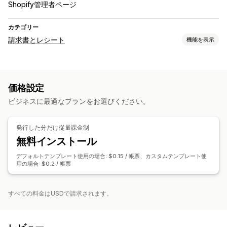
Shopify管理者ページ
カテゴリー
請求書とレシート
機能を表示
ドキュメントタイプ
請求書
価格設定
カスタマイズ
ビジネスに最適なプランをお選びください。
色とフォント
フィールド
テンプレート
ロゴ
ファイル管理
発行した分だけ従量課金制
無料インストール
印刷とエクスポート
デフォルトテンプレート使用の場合: $0.15 / 帳票、カスタムテンプレート使
用の場合: $0.2 / 帳票
すべての料金はUSDで請求されます。