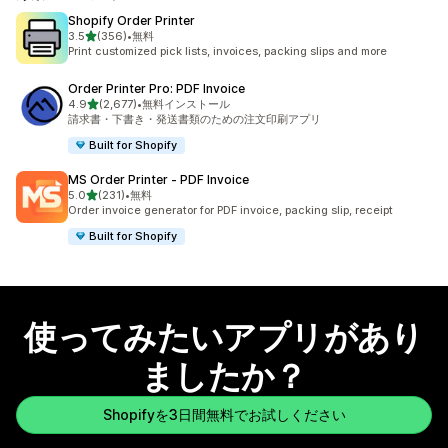
Shopify Order Printer
5つ星中
3.5
(356)
•
無料
合計レビュー数：356件
Print customized pick lists, invoices, packing slips and more
Order Printer Pro: PDF Invoice
5つ星中
4.9
(2,677)
•
無料インストール
合計レビュー数：2677件
請求書・下書き・発送書類のための注文印刷アプリ
Built for Shopify
MS Order Printer ‑ PDF Invoice
5つ星中
5.0
(231)
•
無料
合計レビュー数：231件
Order invoice generator for PDF invoice, packing slip, receipt
Built for Shopify
使ってみたいアプリがあり
ましたか？
Shopifyを3日間無料でお試しください