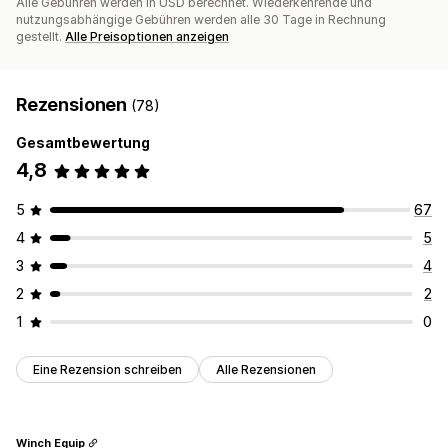
Alle Gebühren werden in USD berechnet. Wiederkehrende und
nutzungsabhängige Gebühren werden alle 30 Tage in Rechnung
gestellt.
Alle Preisoptionen anzeigen
Rezensionen
(78)
Gesamtbewertung
4,8
5
67
4
5
3
4
2
2
1
0
Eine Rezension schreiben
Alle Rezensionen
Winch Equip