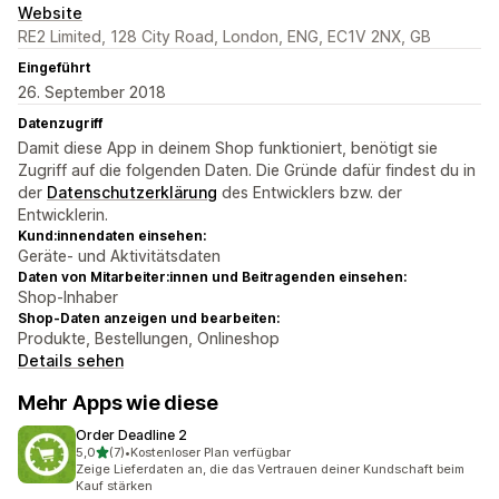
Website
RE2 Limited, 128 City Road, London, ENG, EC1V 2NX, GB
Eingeführt
26. September 2018
Datenzugriff
Damit diese App in deinem Shop funktioniert, benötigt sie
Zugriff auf die folgenden Daten. Die Gründe dafür findest du in
der
Datenschutzerklärung
des Entwicklers bzw. der
Entwicklerin.
Kund:innendaten einsehen:
Geräte- und Aktivitätsdaten
Daten von Mitarbeiter:innen und Beitragenden einsehen:
Shop-Inhaber
Shop-Daten anzeigen und bearbeiten:
Produkte, Bestellungen, Onlineshop
Details sehen
Mehr Apps wie diese
Order Deadline 2
von 5 Sternen
5,0
(7)
•
Kostenloser Plan verfügbar
7 Rezensionen insgesamt
Zeige Lieferdaten an, die das Vertrauen deiner Kundschaft beim
Kauf stärken