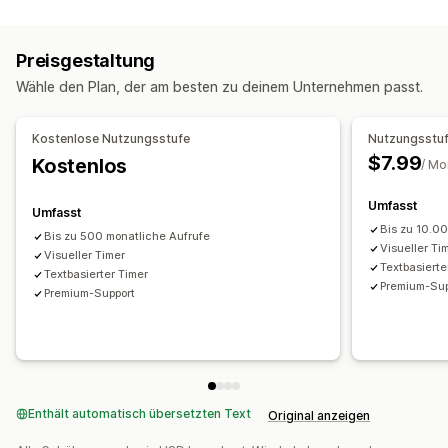
Zustellungsoptionen
Benutzerdefinierter Text
Benutzerdefinierte Position
Deadlines
Vorbereitungszeiten
Countdown Timer
Ankündigungsleiste
Warenkorbseite
Produktseiten
Preisgestaltung
Benutzerdefinierte Nachrichten
Timing-Optionen
Wähle den Plan, der am besten zu deinem Unternehmen passt.
Abholoptionen
Wiederkehrend
Datumsbereich
Festes Enddatum
Vorbereitungszeiten
Feste Minute
Kostenlose Nutzungsstufe
Nutzungsstuf
$7.99
Kostenlos
/ Mo
Timer-Typ
Flash-Verkäufe
Zeitlich begrenzte Aktion
Umfasst
Umfasst
Besonderes Event
Vorbestellung
Produkt-Launch
Bis zu 10.0
Bis zu 500 monatliche Aufrufe
Checkout
Deadline für Versand
Visueller Ti
Visueller Timer
Textbasierte
Textbasierter Timer
Premium-Sup
Premium-Support
Enthält automatisch übersetzten Text
Original anzeigen