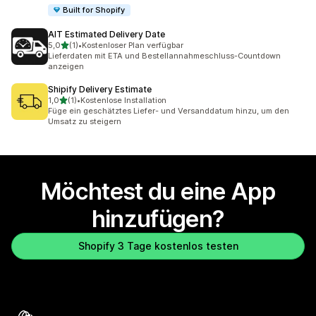
Built for Shopify
AIT Estimated Delivery Date
von 5 Sternen
5,0
(1)
•
Kostenloser Plan verfügbar
1 Rezensionen insgesamt
Lieferdaten mit ETA und Bestellannahmeschluss-Countdown
anzeigen
Shipify Delivery Estimate
von 5 Sternen
1,0
(1)
•
Kostenlose Installation
1 Rezensionen insgesamt
Füge ein geschätztes Liefer- und Versanddatum hinzu, um den
Umsatz zu steigern
Möchtest du eine App
hinzufügen?
Shopify 3 Tage kostenlos testen