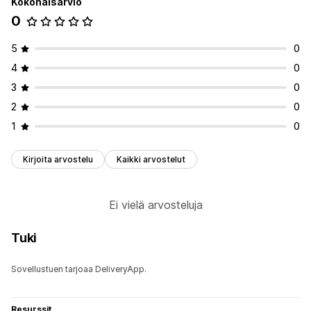
Kokonaisarvio
0
5
0
4
0
3
0
2
0
1
0
Kirjoita arvostelu
Kaikki arvostelut
Ei vielä arvosteluja
Tuki
Sovellustuen tarjoaa DeliveryApp.
Resurssit