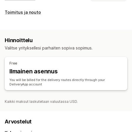
Hinnan laskeminen
Toimitus ja nouto
Etäisyysperusteinen
Mukautukset
Toimituspäivä
Hinnoittelu
Valitse yrityksellesi parhaiten sopiva sopimus.
Free
Ilmainen asennus
You will be billed for the delivery routes directly through your
DeliveryApp account
Kaikki maksut laskutetaan valuutassa USD.
Arvostelut