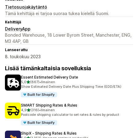
Tietosuojakäytäntö
Tämä kehittäjä ei tarjoa suoraa tukea kielellä Suomi.
Kehittäjä
DeliveryApp
Bonded Warehouse, 18 Lower Byrom Street, Manchester, ENG,
M3 4AP, GB
Lanseerattu
8. toukokuu 2023
Lisää tämänkaltaisia sovelluksia
Essent Estimated Delivery Date
/ 5 tähteä
5,0
(867)
•
Ilmainen
867 arvostelua yhteensä
Show Estimated Delivery Date Plus Shipping Time (EDD/ETA)
Built for Shopify
SMART Shipping Rates & Rules
/ 5 tähteä
4,9
(316)
•
Ilmainen
316 arvostelua yhteensä
Postcode shipping calculator to set rates & rules by product
Built for Shopify
ShipX ‑ Shipping Rates & Rules
/ 5 tähteä