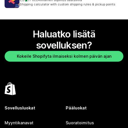
5,0
(1 163)
•
Ilmainen sopimus saatavilla
1163 arvostelua yhteensä
Shipping calculator with custom shipping rules & pickup points
Haluatko lisätä
sovelluksen?
Kokeile Shopifyta ilmaiseksi kolmen päivän ajan
Sovellusluokat
Pääluokat
Myyntikanavat
Suoratoimitus