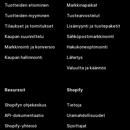
Tuotteiden etsiminen
Markkinapaikat
Tuotteiden myyminen
Tuotearvostelut
Tilaukset ja toimitukset
Lisämyynti ja tuotepaketit
Kaupan suunnittelu
Sähköpostimarkkinointi
Markkinointi ja konversio
Hakukoneoptimointi
Kaupan hallinnointi
Lähetys
Valuutta ja käännös
Resurssit
Shopify
Shopifyn ohjekeskus
Tietoja
API-dokumentaatio
Uramahdollisuudet
Shopify-yhteisö
Sijoittajat