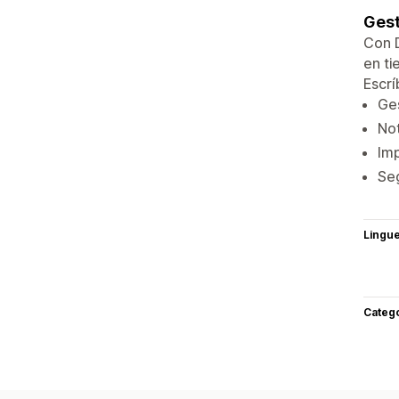
Gest
Con D
en ti
Escrí
Ges
Not
Imp
Seg
Lingu
Categ