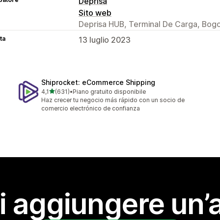
Deprisa
Sito web
Deprisa HUB, Terminal De Carga, Bogo
ta
13 luglio 2023
Shiprocket: eCommerce Shipping
stelle su 5
4,1
(631)
•
Piano gratuito disponibile
631 recensioni totali
Haz crecer tu negocio más rápido con un socio de
comercio electrónico de confianza
i aggiungere un’