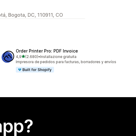
tá, Bogota, DC, 110911, CO
Order Printer Pro: PDF Invoice
stelle su 5
4,9
(2.680)
•
Installazione gratuita
2680 recensioni totali
Impresora de pedidos para facturas, borradores y envíos
Built for Shopify
app?