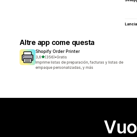
Lancia
Altre app come questa
Shopify Order Printer
stelle su 5
3,6
(356)
•
Gratis
356 recensioni totali
Imprime listas de preparación, facturas y listas de
empaque personalizadas, y más
Vuo