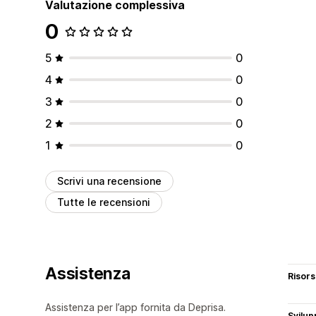
Valutazione complessiva
0
5
0
4
0
3
0
2
0
1
0
Scrivi una recensione
Tutte le recensioni
Assistenza
Risor
Assistenza per l’app fornita da Deprisa.
Svilup