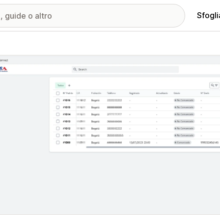
Sfogli
ria immagini in evidenza