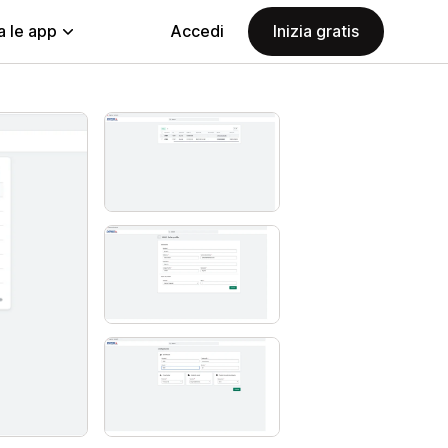
a le app
Accedi
Inizia gratis