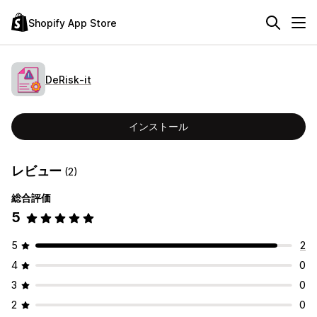
Shopify App Store
DeRisk‑it
インストール
レビュー
(2)
総合評価
5
5
2
4
0
3
0
2
0