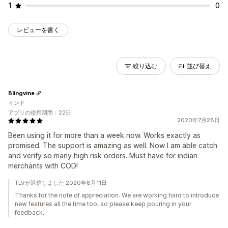
1
0
レビューを書く
絞り込む
並び替え
Blingvine
インド
アプリの使用期間：22日
2020年7月28日
Been using it for more than a week now. Works exactly as
promised. The support is amazing as well. Now I am able catch
and verify so many high risk orders. Must have for indian
merchants with COD!
TLVが返信しました 2020年8月11日
Thanks for the note of appreciation. We are working hard to introduce
new features all the time too, so please keep pouring in your
feedback.