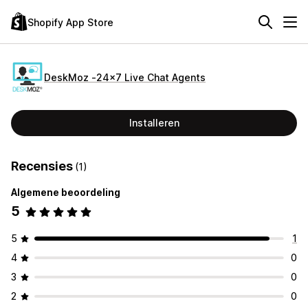
Shopify App Store
DeskMoz ‑24x7 Live Chat Agents
Installeren
Recensies
(1)
Algemene beoordeling
5
5
1
4
0
3
0
2
0