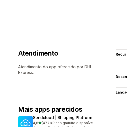
Atendimento
Recur
Atendimento do app oferecido por DHL
Express.
Desen
Lança
Mais apps parecidos
Sendcloud | Shipping Platform
de 5 estrelas
4,6
(477)
•
Plano gratuito disponível
477 avaliações ao todo