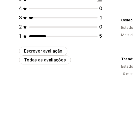
4
0
3
1
Collec
2
0
Estado
Mais d
1
5
Escrever avaliação
Trendy
Todas as avaliações
Estado
10 mes