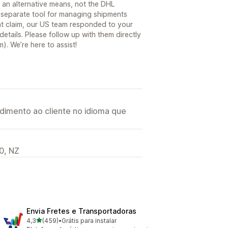
 an alternative means, not the DHL
separate tool for managing shipments
nt claim, our US team responded to your
etails. Please follow up with them directly
 We’re here to assist!
imento ao cliente no idioma que
0, NZ
Envia Fretes e Transportadoras
de 5 estrelas
4,3
(459)
•
Grátis para instalar
459 avaliações ao todo