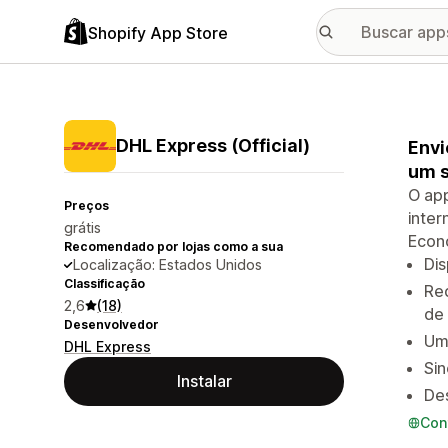
Shopify App Store
DHL Express (Official)
Envi
um s
O app
Preços
inter
grátis
Econo
Recomendado por lojas como a sua
Dis
Localização: Estados Unidos
Classificação
Red
2,6
(18)
de 
Desenvolvedor
Uma
DHL Express
Sin
Instalar
De
Con