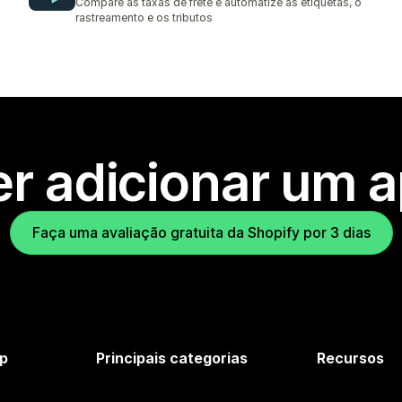
Compare as taxas de frete e automatize as etiquetas, o
rastreamento e os tributos
r adicionar um 
Faça uma avaliação gratuita da Shopify por 3 dias
p
Principais categorias
Recursos