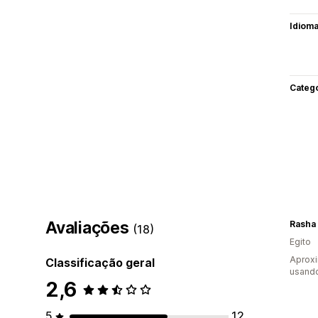
Idiom
Categ
Avaliações
Rasha
(18)
Egito
Aprox
Classificação geral
usand
2,6
5
12