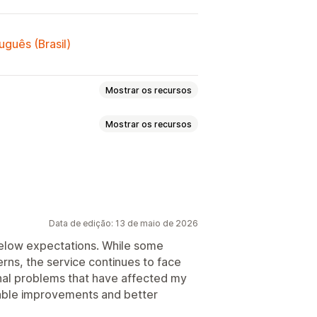
uguês (Brasil)
Mostrar os recursos
Mostrar os recursos
de etiqueta
Impressão em massa
messa
Documentos alfandegários
duto
Por quantidade
Por peso
Leitura de código de barras
De várias origens
ata de entrega
e transportadora
Taxas de frete
Data de edição: 13 de maio de 2026
 de rastreamento
Data de entrega
 below expectations. While some
rns, the service continues to face
s
Em vários idiomas
 rastreamento com a marca
onal problems that have affected my
 de pedidos
Análises de frete
liable improvements and better