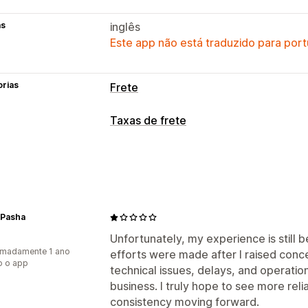
as
inglês
Este app não está traduzido para port
orias
Frete
Etiquetas e embalagem
Taxas de frete
Criação de etiqueta
Personalização 
Cálculo de taxa
Validação de endereço
Guias de re
Por dimensão
Por distância
Por pro
Etiquetas de devolução
Embalagem
CEP/código postal
De várias zonas
Listas de seleção
Regras de frete
D
Sincronização de pedidos
Seleção d
Personalização
 Pasha
Notificações personalizadas
Páginas
Gerenciamento de remessas
Unfortunately, my experience is still
imadamente 1 ano
efforts were made after I raised conce
Validação de endereço
Ocultar taxa
Sincronização de pedidos
Página de
o o app
technical issues, delays, and operati
Regras personalizadas
Notificações por e-mail
Atualizações
business. I truly hope to see more re
consistency moving forward.