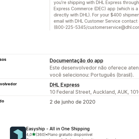
you’re shipping with DHL Express through
Express Commerce (DEC) app (which is a 
directly with DHL). For your $400 shipme
email with DHL Customer Service contact d
(800-225-5345/customerservice@dhl.com).
sos
Documentação do app
Este desenvolvedor não oferece atend
você selecionou: Português (brasil).
volvedor
DHL Express
10 Federal Street, Auckland, AUK, 101
do
2 de junho de 2020
Easyship ‑ All in One Shipping
de 5 estrelas
4,0
(360)
•
Plano gratuito disponível
360 avaliações ao todo