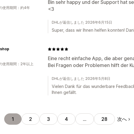
Bin sehr happy und der Support hat se
の使用期間：約4年
<3
DHLが返信しました 2026年6月15日
Super, dass wir Ihnen helfen konnten! Dan
.shop
Eine recht einfache App, die aber gen
の使用期間：2年以上
Bei Fragen oder Problemen hilft der Ku
DHLが返信しました 2026年5月8日
Vielen Dank für das wunderbare Feedback! 
Ihnen gefällt.
次へ
1
2
3
4
…
28