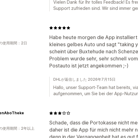
Vielen Dank für Ihr tolles Feedback! Es fr
Support zufrieden sind. Wir sind immer ger
Habe heute morgen die App installiert 
の使用期間：2日
kleines gelbes Auto und sagt "taking y
scheint über Buxtehude nach Schenze
Problem wurde sehr, sehr schnell vom
Postauto ist jetzt angekommen ;-)
DHLが返信しました 2026年7月15日
Hallo, unser Support-Team hat bereits, via
aufgenommen, um Sie bei der App-Nutzun
zenAboTheke
Schade, dass die Portokasse nicht me
の使用期間：2年以上
daher ist die App für mich nicht mehr 
denn in der Vergangenheit hat es gut f