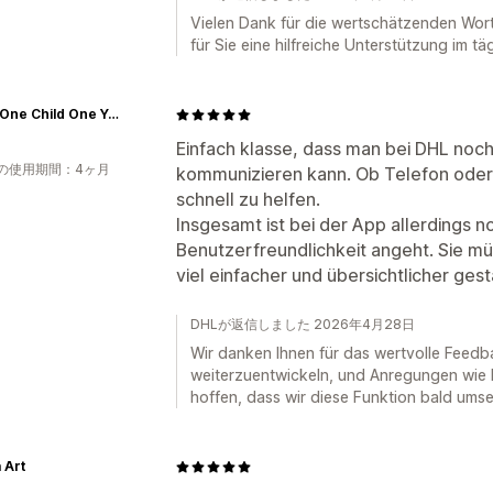
Vielen Dank für die wertschätzenden Wort
für Sie eine hilfreiche Unterstützung im tä
1C1Y | One Child One Year
Einfach klasse, dass man bei DHL noc
の使用期間：4ヶ月
kommunizieren kann. Ob Telefon oder 
schnell zu helfen.
Insgesamt ist bei der App allerdings n
Benutzerfreundlichkeit angeht. Sie m
viel einfacher und übersichtlicher ges
DHLが返信しました 2026年4月28日
Wir danken Ihnen für das wertvolle Feedba
weiterzuentwickeln, und Anregungen wie I
hoffen, dass wir diese Funktion bald ums
 Art