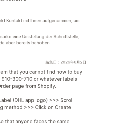
rekt Kontakt mit Ihnen aufgenommen, um
marke eine Umstellung der Schnittstelle,
de aber bereits behoben.
編集日：2026年6月2日
blem that you cannot find how to buy
as 910-300-710 or whatever labels
 Order page from Shopify.
abel (DHL app logo) >>> Scroll
ng method >>> Click on Create
case that anyone faces the same