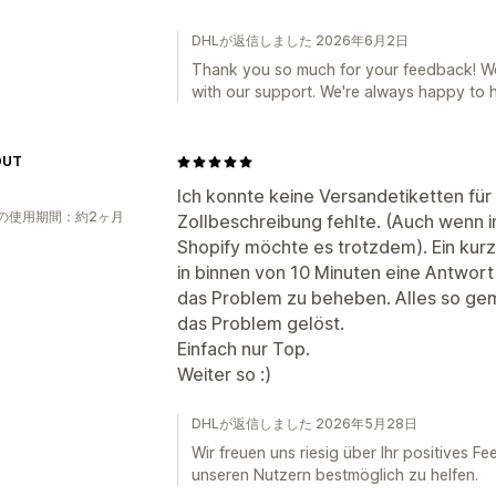
DHLが返信しました 2026年6月2日
Thank you so much for your feedback! We'r
with our support. We're always happy to h
OUT
Ich konnte keine Versandetiketten für 
の使用期間：約2ヶ月
Zollbeschreibung fehlte. (Auch wenn i
Shopify möchte es trotzdem). Ein kur
in binnen von 10 Minuten eine Antwort 
das Problem zu beheben. Alles so ge
das Problem gelöst.
Einfach nur Top.
Weiter so :)
DHLが返信しました 2026年5月28日
Wir freuen uns riesig über Ihr positives Fe
unseren Nutzern bestmöglich zu helfen.