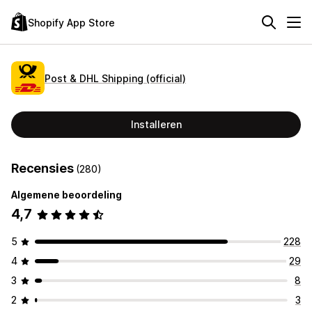
Shopify App Store
Post & DHL Shipping (official)
Installeren
Recensies
(280)
Algemene beoordeling
4,7
5
228
4
29
3
8
2
3