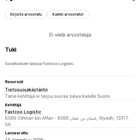
Kirjoita arvostelu
Kaikki arvostelut
Ei vielä arvosteluja
Tuki
Sovellustuen tarjoaa Fastcoo Logistic.
Resurssit
Tietosuojakäytäntö
Tämä kehittäjä ei tarjoa suoraa tukea kielellä Suomi.
Kehittäjä
Fastcoo Logistic
8566 Othman bin Affan - عثمان بن عفان 8566, Riyadh, 13317,
SA
Lanseerattu
14. tammikuu 2026