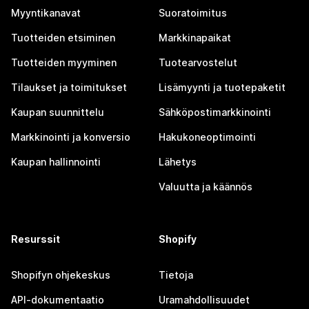
Myyntikanavat
Suoratoimitus
Tuotteiden etsiminen
Markkinapaikat
Tuotteiden myyminen
Tuotearvostelut
Tilaukset ja toimitukset
Lisämyynti ja tuotepaketit
Kaupan suunnittelu
Sähköpostimarkkinointi
Markkinointi ja konversio
Hakukoneoptimointi
Kaupan hallinnointi
Lähetys
Valuutta ja käännös
Resurssit
Shopify
Shopifyn ohjekeskus
Tietoja
API-dokumentaatio
Uramahdollisuudet