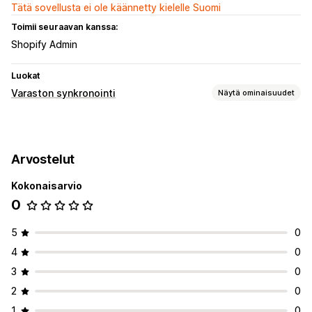
Tätä sovellusta ei ole käännetty kielelle Suomi
Toimii seuraavan kanssa:
Shopify Admin
Luokat
Varaston synkronointi
Näytä ominaisuudet
Synkronoinnin tyyppi
Tilaukset
Arvostelut
Kokonaisarvio
0
5
0
4
0
3
0
2
0
1
0