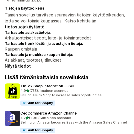
Tietojen käyttöoikeus
Tämän sovellus tarvitsee seuraavien tietojen käyttöoikeuden,
jotta se voi toimia kaupassasi. Katso kehittäjän
tietosuojakäytäntö
.
Tarkastele asiakastietoja:
Arkaluonteiset tiedot, laite- ja toimintatiedot
Tarkastele henkilöstön ja avustajien tietoja:
Kaupan omistaja
Tarkastele ja muokkaa kaupan tietoja:
Asiakkaat, tuotteet, tilaukset
Näytä tiedot
Lisää tämänkaltaisia sovelluksia
TikTok Shop Integration — SPL
/ 5 tähteä
4,9
(735)
•
Ilmainen asennus
735 arvostelua yhteensä
Sell on TikTok Shop to increase sales opportunities
Built for Shopify
CedCommerce Amazon Channel
/ 5 tähteä
4,7
(1 062)
•
Ilmainen asennus
1062 arvostelua yhteensä
Selling on Amazon becomes Easy with the Amazon Sales Channel
Built for Shopify