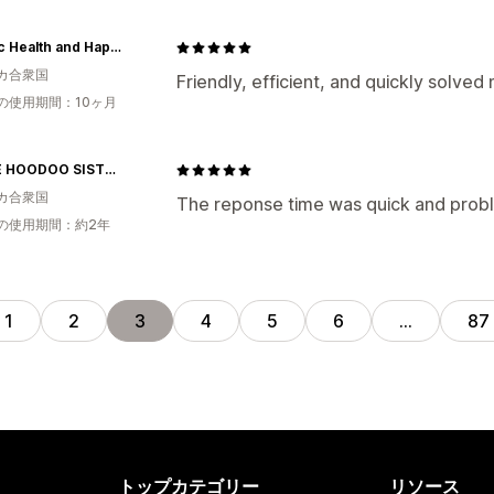
Holistic Health and Happiness
カ合衆国
Friendly, efficient, and quickly solved 
の使用期間：10ヶ月
THREE HOODOO SISTERS
カ合衆国
The reponse time was quick and prob
の使用期間：約2年
1
2
3
4
5
6
…
87
トップカテゴリー
リソース