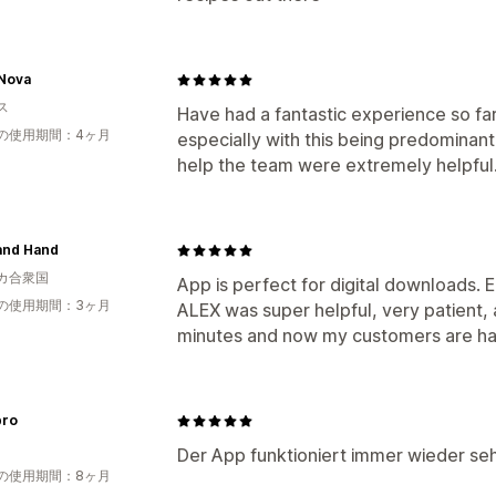
 Nova
ス
Have had a fantastic experience so far
の使用期間：4ヶ月
especially with this being predominant
help the team were extremely helpful
and Hand
カ合衆国
App is perfect for digital downloads. 
の使用期間：3ヶ月
ALEX was super helpful, very patient,
minutes and now my customers are hap
bro
Der App funktioniert immer wieder seh
の使用期間：8ヶ月