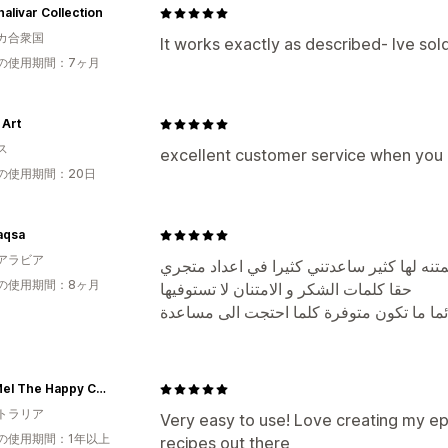
alivar Collection
カ合衆国
It works exactly as described- Ive sol
の使用期間：7ヶ月
 Art
ス
excellent customer service when you 
の使用期間：20日
aqsa
アラビア
تنه لها كثير ساعدتني كثيرا في اعداد متجري
の使用期間：8ヶ月
حقا كلمات الشكر و الامتنان لا تستوفيها
ئما ما تكون متوفرة كلما احتجت الى مساعدة
Chef Mel The Happy Chef
トラリア
Very easy to use! Love creating my e
の使用期間：1年以上
recipes out there