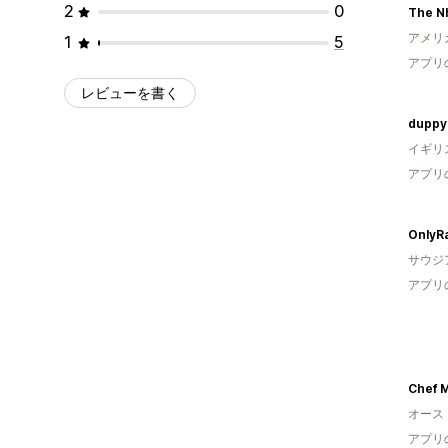
2
0
The Nh
アメリ
1
5
アプリ
レビューを書く
duppy
イギリ
アプリ
OnlyR
サウジ
アプリ
オース
アプリ