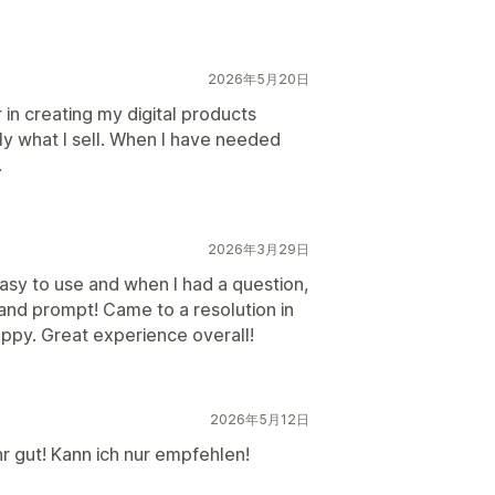
2026年5月20日
 in creating my digital products
ly what I sell. When I have needed
.
2026年3月29日
Easy to use and when I had a question,
 and prompt! Came to a resolution in
py. Great experience overall!
2026年5月12日
r gut! Kann ich nur empfehlen!