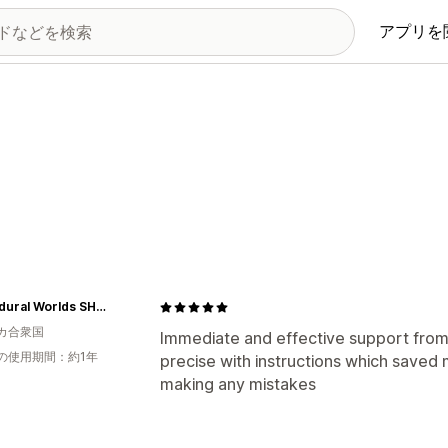
アプリを
Procedural Worlds SHOP
カ合衆国
Immediate and effective support from
の使用期間：約1年
precise with instructions which saved
making any mistakes