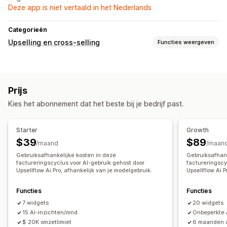
Deze app is niet vertaald in het Nederlands
Categorieën
Upselling en cross-selling
Functies weergeven
Aanbiedingen en aanbevelingen
Productaanbevelingen
Prijs
Kies het abonnement dat het beste bij je bedrijf past.
Starter
Growth
$39
$89
/maand
/maan
Gebruiksafhankelijke kosten in deze
Gebruiksafhank
factureringscyclus voor AI-gebruik gehost door
factureringscy
Upsellflow Ai Pro, afhankelijk van je modelgebruik.
Upsellflow Ai P
Functies
Functies
7 widgets
20 widgets
15 AI-inzichten/mnd
Onbeperkte 
$ 20K omzetlimiet
6 maanden a