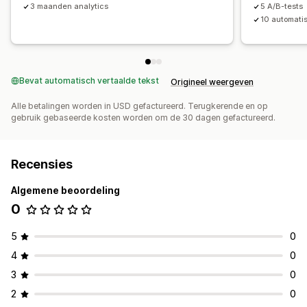
3 maanden analytics
5 A/B-tests
10 automati
Bevat automatisch vertaalde tekst
Origineel weergeven
Alle betalingen worden in USD gefactureerd. Terugkerende en op
gebruik gebaseerde kosten worden om de 30 dagen gefactureerd.
Recensies
Algemene beoordeling
0
5
0
4
0
3
0
2
0