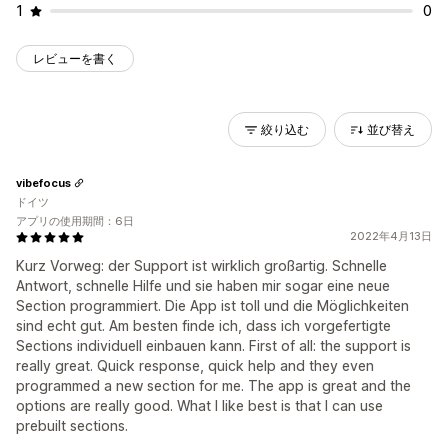
1
0
レビューを書く
絞り込む
並び替え
vibefocus
ドイツ
アプリの使用期間：6日
2022年4月13日
Kurz Vorweg: der Support ist wirklich großartig. Schnelle
Antwort, schnelle Hilfe und sie haben mir sogar eine neue
Section programmiert. Die App ist toll und die Möglichkeiten
sind echt gut. Am besten finde ich, dass ich vorgefertigte
Sections individuell einbauen kann. First of all: the support is
really great. Quick response, quick help and they even
programmed a new section for me. The app is great and the
options are really good. What I like best is that I can use
prebuilt sections.