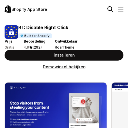
Shopify App Store
RT: Disable Right Click
Built for Shopify
Prijs
Beoordeling
Ontwikkelaar
Gratis
4,9
(292)
RoarTheme
Installeren
Demowinkel bekijken