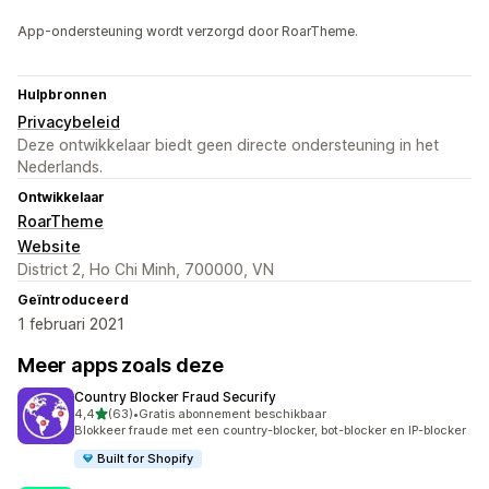
App-ondersteuning wordt verzorgd door RoarTheme.
Hulpbronnen
Privacybeleid
Deze ontwikkelaar biedt geen directe ondersteuning in het
Nederlands.
Ontwikkelaar
RoarTheme
Website
District 2, Ho Chi Minh, 700000, VN
Geïntroduceerd
1 februari 2021
Meer apps zoals deze
Country Blocker Fraud Securify
van 5 sterren
4,4
(63)
•
Gratis abonnement beschikbaar
63 recensies in totaal
Blokkeer fraude met een country-blocker, bot-blocker en IP-blocker
Built for Shopify