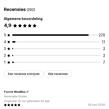
Blogcontent
Afbeeldingen
Tekst
Digitale activa
Recensies
(292)
Websitecode
Algemene beoordeling
Geblokkeerde acties
4,9
Kopiëren en plakken
Schermafbeelding maken
Rechtsklikken
Afbeelding downloaden
Afbeelding opslaan
5
270
Element inspecteren
Toetsenbordsneltoetsen
4
11
Auteursrechtmelding
3
2
2
2
1
7
Een recensie schrijven
Alle recensies
Fuzzie MuuMuu
Verenigde Staten
Ongeveer 19 uur gebruiken de app
26 juni 2026