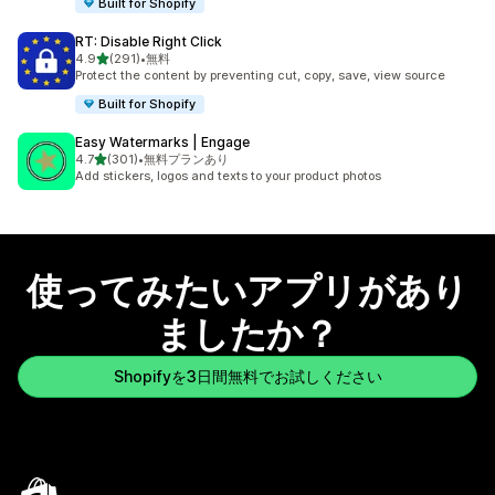
Built for Shopify
RT: Disable Right Click
5つ星中
4.9
(291)
•
無料
合計レビュー数：291件
Protect the content by preventing cut, copy, save, view source
Built for Shopify
Easy Watermarks | Engage
5つ星中
4.7
(301)
•
無料プランあり
合計レビュー数：301件
Add stickers, logos and texts to your product photos
使ってみたいアプリがあり
ましたか？
Shopifyを3日間無料でお試しください