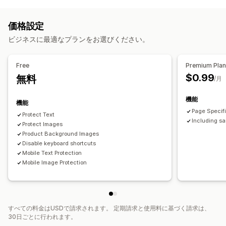
ブロックされたアクション
コピー&ペースト
価格設定
ビジネスに最適なプランをお選びください。
Free
Premium Pla
$0.99
無料
/月
機能
機能
Page Specifi
Protect Text
Including sa
Protect Images
Product Background Images
Disable keyboard shortcuts
Mobile Text Protection
Mobile Image Protection
すべての料金はUSDで請求されます。 定期請求と使用料に基づく請求は、
30日ごとに行われます。