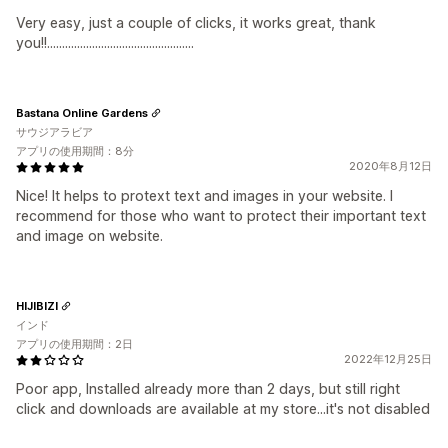
Very easy, just a couple of clicks, it works great, thank
you!!.................................................
Bastana Online Gardens
サウジアラビア
アプリの使用期間：8分
2020年8月12日
Nice! It helps to protext text and images in your website. I
recommend for those who want to protect their important text
and image on website.
HIJIBIZI
インド
アプリの使用期間：2日
2022年12月25日
Poor app, Installed already more than 2 days, but still right
click and downloads are available at my store...it's not disabled