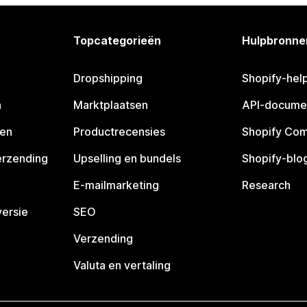
Topcategorieën
Hulpbronne
Dropshipping
Shopify-hel
n
Marktplaatsen
API-docume
pen
Productrecensies
Shopify Co
erzending
Upselling en bundels
Shopify-blo
E-mailmarketing
Research
ersie
SEO
Verzending
Valuta en vertaling