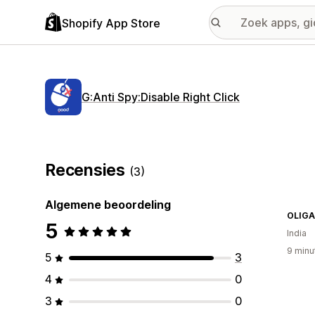
Shopify App Store
G:Anti Spy:Disable Right Click
Recensies
(3)
Algemene beoordeling
OLIG
5
India
9 minu
5
3
4
0
3
0