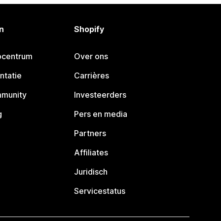
n
Shopify
pcentrum
Over ons
ntatie
Carrières
mmunity
Investeerders
g
Pers en media
Partners
Affiliates
Juridisch
Servicestatus