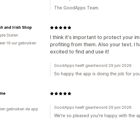
The GoodApps Team.
sh and Irish Shop
gde Staten
I think it's important to protect your
er 19 uur gebruiken
profiting from them. Also your text. I 
p
excited to find and use it!
GoodApps heeft geantwoord 29 juni 2026
So happy the app is doing the job for you
ome
GoodApps heeft geantwoord 29 juni 2026
ten gebruiken de app
We're so pleased you're happy with the a