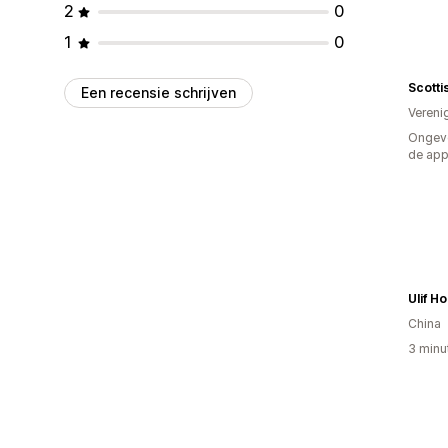
2
0
1
0
Scotti
Een recensie schrijven
Vereni
Ongeve
de ap
Ulif H
China
3 minu