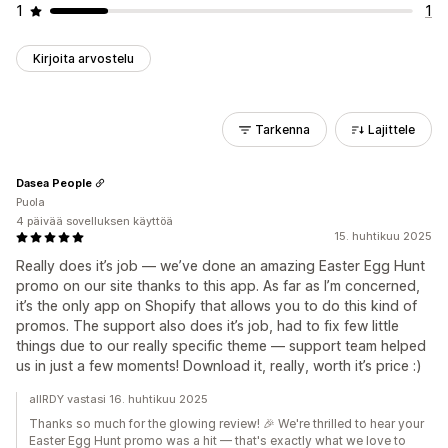
1
1
Kirjoita arvostelu
Tarkenna
Lajittele
Dasea People
Puola
4 päivää sovelluksen käyttöä
15. huhtikuu 2025
Really does it’s job — we’ve done an amazing Easter Egg Hunt
promo on our site thanks to this app. As far as I’m concerned,
it’s the only app on Shopify that allows you to do this kind of
promos. The support also does it’s job, had to fix few little
things due to our really specific theme — support team helped
us in just a few moments! Download it, really, worth it’s price :)
allRDY vastasi 16. huhtikuu 2025
Thanks so much for the glowing review! 🎉 We're thrilled to hear your
Easter Egg Hunt promo was a hit — that's exactly what we love to