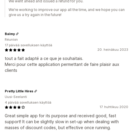
We went ahead and issued a refund for you.
We're working to improve our app all the time, and we hope you can
give us a try again in the future!
Baïmy
Réunion
17 päivää sovelluksen käyttöä
20. heinäkuu 2023
tout a fait adapté a ce que je souhaitais.
Merci pour cette application permettant de faire plaisir aux
clients
Pretty Little Hires
Uusi-Seelanti
4 päivää sovelluksen käyttöä
17. huhtikuu 2020
Great simple app for its purpose and received good, fast
support! It can be slightly slow in set-up when dealing with
masses of discount codes, but effective once running.