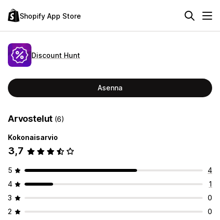
Shopify App Store
Discount Hunt
Asenna
Arvostelut
(6)
Kokonaisarvio
3,7
5
4
4
1
3
0
2
0