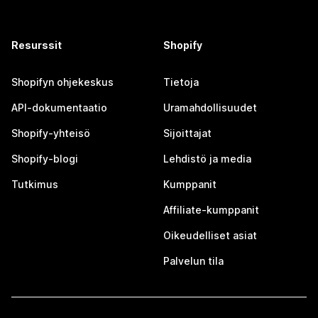
Resurssit
Shopify
Shopifyn ohjekeskus
Tietoja
API-dokumentaatio
Uramahdollisuudet
Shopify-yhteisö
Sijoittajat
Shopify-blogi
Lehdistö ja media
Tutkimus
Kumppanit
Affiliate-kumppanit
Oikeudelliset asiat
Palvelun tila