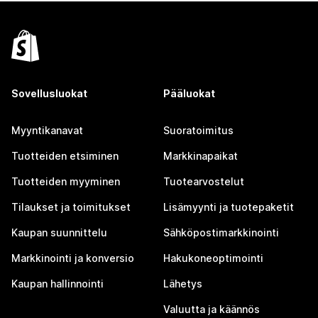
Sovellusluokat
Pääluokat
Myyntikanavat
Suoratoimitus
Tuotteiden etsiminen
Markkinapaikat
Tuotteiden myyminen
Tuotearvostelut
Tilaukset ja toimitukset
Lisämyynti ja tuotepaketit
Kaupan suunnittelu
Sähköpostimarkkinointi
Markkinointi ja konversio
Hakukoneoptimointi
Kaupan hallinnointi
Lähetys
Valuutta ja käännös