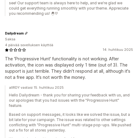
see! Our support team is always here to help, and we're glad we
could get everything running smoothly with your theme. Appreciate
you recommending us! 🐣💛
Dailydream
Saksa
4 päivää sovelluksen käyttöä
14. huhtikuu 2025
The 'Progressive Hunt' functionality is not working. After
activation, the icon was displayed only 1 time (out of 3). The
support is just terrible. They didn't respond at all, although it's
not a free app. It's not worth the money.
allRDY vastasi 15. huhtikuu 2025
Hello Dailydream - thank you for sharing your feedback with us, and
our apologies that you had issues with the "Progressive Hunt"
feature.
Based on support messages, it looks like we solved the issue, but a
bit late for your campaign. The issue was related to other settings
conflicting with "Progressive Hunt" multi-stage pop-ups. We pushed
out a fix for all stores yesterday.