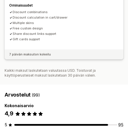
Alennusten pinottaminen
APIt ja webhookit
Ominaisuudet
Discount combinations
Discount calculation in cart/drawer
Multiple skins
Free custom design
Share discount links support
Gift cards support
7 päivän maksuton kokeilu
Kaikki maksut laskutetaan valuutassa USD. Toistuvat ja
käyttöperusteiset maksut laskutetaan 30 päivän välein.
Arvostelut
(99)
Kokonaisarvio
4,9
5
95