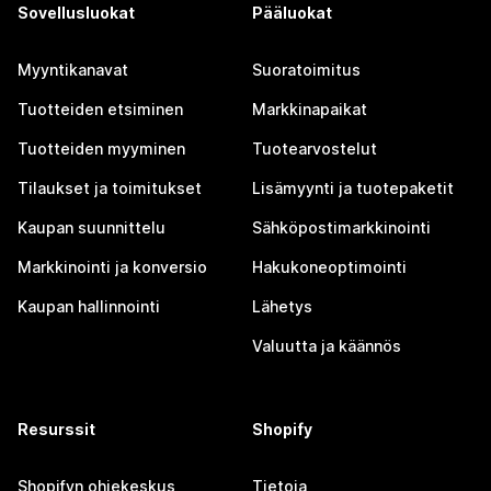
Sovellusluokat
Pääluokat
Myyntikanavat
Suoratoimitus
Tuotteiden etsiminen
Markkinapaikat
Tuotteiden myyminen
Tuotearvostelut
Tilaukset ja toimitukset
Lisämyynti ja tuotepaketit
Kaupan suunnittelu
Sähköpostimarkkinointi
Markkinointi ja konversio
Hakukoneoptimointi
Kaupan hallinnointi
Lähetys
Valuutta ja käännös
Resurssit
Shopify
Shopifyn ohjekeskus
Tietoja