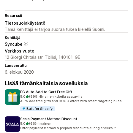
Resurssit
Tietosuojakäytäntö
Tämä kehittäjä ei tarjoa suoraa tukea kielellä Suomi.
Kehittäjä
Syncube 🥇
Verkkosivusto
12 Giorgi Chitaia str, Tbilisi, 140161, GE
Lanseerattu
6. elokuu 2020
Lisää tämänkaltaisia sovelluksia
EG Auto Add to Cart Free Gift
/ 5 tähteä
5,0
(999)
•
Ilmainen kokeilu saatavilla
999 arvostelua yhteensä
Auto-add free gifts and BOGO offers with smart targeting rules
Built for Shopify
Scala Payment Method Discount
/ 5 tähteä
5,0
(66)
•
Ilmainen
66 arvostelua yhteensä
Offer payment method & prepaid discounts during checkout