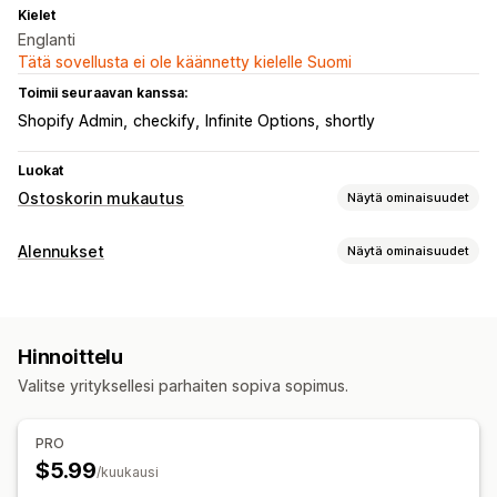
Kielet
Englanti
Tätä sovellusta ei ole käännetty kielelle Suomi
Toimii seuraavan kanssa:
Shopify Admin
checkify
Infinite Options
shortly
Luokat
Ostoskorin mukautus
Näytä ominaisuudet
Ostoskorin näkymä
Alennukset
Näytä ominaisuudet
Mukautetut tyylit
Alennuskentät
Veto-ostoskori
Alennustyypit
Lisämyynti
Alennuskoodit
Kupongit
Kaksi yhden hinnalla
Ilmainen toimitus
Toimituspalkki
Hinnoittelu
Kiinteät alennukset
Prosenttialennukset
Valitse yrityksellesi parhaiten sopiva sopimus.
Ilmainen toimitus
Korialennukset
Kassa-alennukset
Kassan mukauttaminen
Lahjat
Palkinnot
Tilaukset
Automaattiset alennukset
Monikielisyys
PRO
Alennusten hallinnointi
$5.99
/kuukausi
Mukautetut fontit
Valuutan vaihto
Lokalisointi