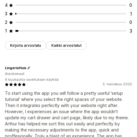
4
0
3
1
2
0
1
3
Kirjoita arvostelu
Kaikki arvostelut
LingerieHuis
Alankomaat
6 kuukautta sovelluksen käyttöä
5. heinäkuu 2025
To start using the app you will follow a pretty useful 'setup
tutorial' where you select the right spaces of your website.
Then it integrates perfectly with your website right after.
However, I experiences an issue where the app wouldn't
update my cart drawer and cart page, likely due to my theme.
Arthur has helped me sort this out easily and perfectly by
making the necessary adjustments to the app, quick and
proffesionally. Truly a blast of an experience. The app has