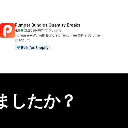
Pumper Bundles Quantity Breaks
5つ星中
4.9
(3,209)
•
無料プランあり
合計レビュー数：3209件
Increase AOV with Bundle offers, Free Gift & Volume
Discount!
Built for Shopify
ましたか？