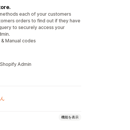
tore.
d methods each of your customers
omers orders to find out if they have
 query to securely access your
dmin.
s & Manual codes
e Shopify Admin
ん
機能を表示