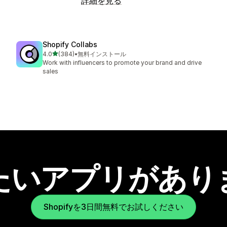
詳細を見る
Shopify Collabs
5つ星中
4.0
(384)
•
無料インストール
合計レビュー数：384件
Work with influencers to promote your brand and drive
sales
たいアプリがあり
Shopifyを3日間無料でお試しください