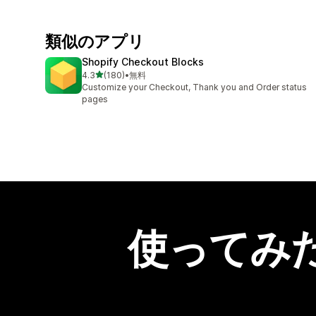
類似のアプリ
Shopify Checkout Blocks
5つ星中
4.3
(180)
•
無料
合計レビュー数：180件
Customize your Checkout, Thank you and Order status
pages
使ってみ