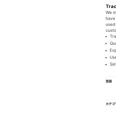
Trac
We ma
have 
used 
custo
Tra
Que
Exp
Use
Sim
言語
カテゴ