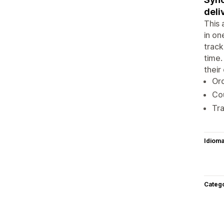
deli
This 
in on
track
time.
their
Ord
Cou
Tra
Idiom
Categ