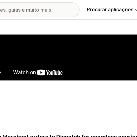
Procurar aplicações
ia de imagens em destaque
 Merchant orders to Dispatch for seamless courier 