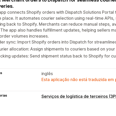
veries.
app connects Shopify orders with Dispatch Solutions Portal
e place. It automates courier selection using real-time API
ing back to Shopify. Merchants can reduce manual steps, av
 The app also handles fulfillment updates, helping sellers 
 order volumes increases.
er sync: Import Shopify orders into Dispatch for streamlin
rier allocation: Assign shipments to couriers based on you
cking updates: Send shipment status back to Shopify for cus
as
inglês
Esta aplicação não está traduzida em
orias
Serviços de logística de terceiros (3P
Gestão de encomendas
Processamento
Processamento de l