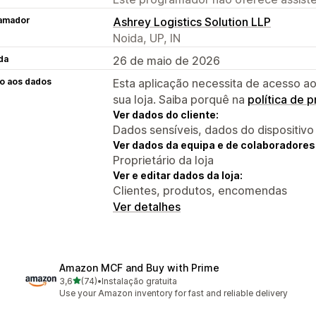
amador
Ashrey Logistics Solution LLP
Noida, UP, IN
da
26 de maio de 2026
o aos dados
Esta aplicação necessita de acesso ao
sua loja. Saiba porquê na
política de 
Ver dados do cliente:
Dados sensíveis, dados do dispositivo
Ver dados da equipa e de colaboradores
Proprietário da loja
Ver e editar dados da loja:
Clientes, produtos, encomendas
Ver detalhes
Amazon MCF and Buy with Prime
de 5 estrelas
3,6
(74)
•
Instalação gratuita
74 total de avaliações
Use your Amazon inventory for fast and reliable delivery