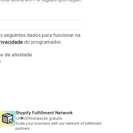
s seguintes dados para funcionar na
privacidade
do programador.
 e de atividade
:
Shopify Fulfillment Network
de 5 estrelas
1,9
(3)
•
Instalação gratuita
3 total de avaliações
Scale your business with our network of fulfillment
partners