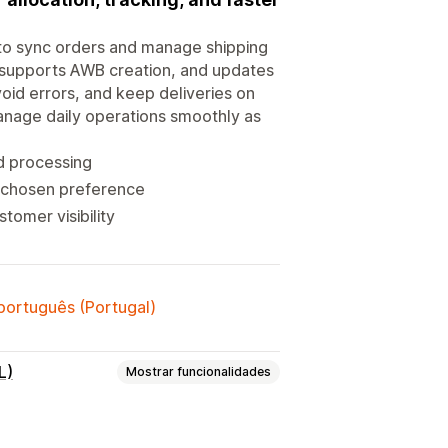
 to sync orders and manage shipping
s, supports AWB creation, and updates
oid errors, and keep deliveries on
manage daily operations smoothly as
ed processing
r chosen preference
tomer visibility
 português (Portugal)
L)
Mostrar funcionalidades
otes