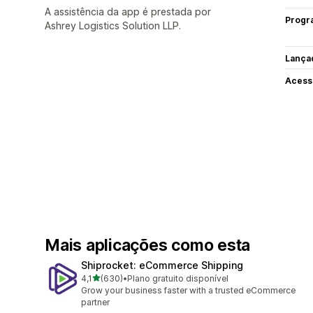
A assistência da app é prestada por
Progr
Ashrey Logistics Solution LLP.
Lança
Acess
Mais aplicações como esta
Shiprocket: eCommerce Shipping
de 5 estrelas
4,1
(630)
•
Plano gratuito disponível
630 total de avaliações
Grow your business faster with a trusted eCommerce
partner