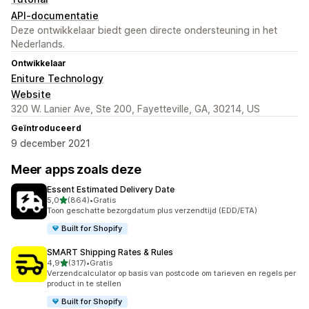
API-documentatie
Deze ontwikkelaar biedt geen directe ondersteuning in het
Nederlands.
Ontwikkelaar
Eniture Technology
Website
320 W. Lanier Ave, Ste 200, Fayetteville, GA, 30214, US
Geïntroduceerd
9 december 2021
Meer apps zoals deze
Essent Estimated Delivery Date
van 5 sterren
5,0
(864)
•
Gratis
864 recensies in totaal
Toon geschatte bezorgdatum plus verzendtijd (EDD/ETA)
Built for Shopify
SMART Shipping Rates & Rules
van 5 sterren
4,9
(317)
•
Gratis
317 recensies in totaal
Verzendcalculator op basis van postcode om tarieven en regels per
product in te stellen
Built for Shopify