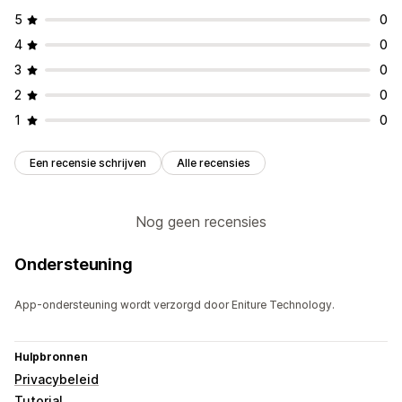
5
0
4
0
3
0
2
0
1
0
Een recensie schrijven
Alle recensies
Nog geen recensies
Ondersteuning
App-ondersteuning wordt verzorgd door Eniture Technology.
Hulpbronnen
Privacybeleid
Tutorial