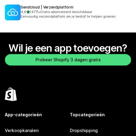
Sendcloud | Verzendplatform
van 5 sterren
4,6
(477)
•
Gratis abonnement beschikbaar
477 recensies in totaal
Eenvoudig verzendplatform om je bedrijf te helpen groeien.
Wil je een app toevoegen?
Probeer Shopify 3 dagen gratis
App-categorieën
Topcategorieën
Verkoopkanalen
Dropshipping