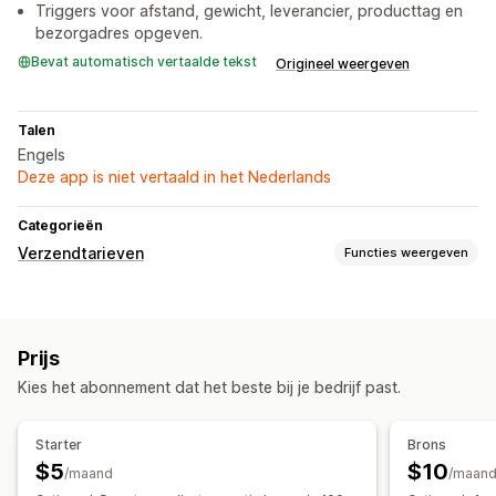
Triggers voor afstand, gewicht, leverancier, producttag en
bezorgadres opgeven.
Bevat automatisch vertaalde tekst
Origineel weergeven
Talen
Engels
Deze app is niet vertaald in het Nederlands
Categorieën
Verzendtarieven
Functies weergeven
Tariefberekening
Afhankelijk van afstand
Prijs
Aanpassing
Kies het abonnement dat het beste bij je bedrijf past.
Beperkingen voor gebruik van postbussen
Hernoemingsopties
Meerdere talen
Meerdere valuta
Starter
Brons
Aangepaste regels
$5
$10
/maand
/maan