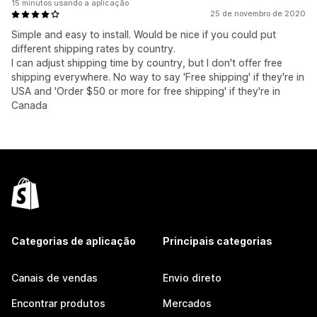
15 minutos usando a aplicação
25 de novembro de 2020
Simple and easy to install. Would be nice if you could put
different shipping rates by country.
I can adjust shipping time by country, but I don't offer free
shipping everywhere. No way to say 'Free shipping' if they're in
USA and 'Order $50 or more for free shipping' if they're in
Canada
Categorias de aplicação
Principais categorias
Canais de vendas
Envio direto
Encontrar produtos
Mercados