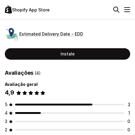
Shopify App Store
Estimated Delivery Date ‑ EDD
Instale
Avaliações
(4)
Avaliação geral
4,9
5
3
4
1
3
0
2
0