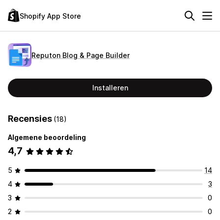
Shopify App Store
Reputon Blog & Page Builder
Installeren
Recensies
(18)
Algemene beoordeling
4,7
5
14
4
3
3
0
2
0