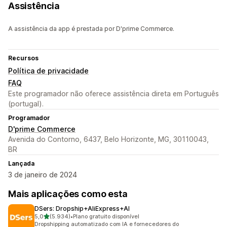
Assistência
A assistência da app é prestada por D'prime Commerce.
Recursos
Política de privacidade
FAQ
Este programador não oferece assistência direta em Português
(portugal).
Programador
D'prime Commerce
Avenida do Contorno, 6437, Belo Horizonte, MG, 30110043,
BR
Lançada
3 de janeiro de 2024
Mais aplicações como esta
DSers: Dropship+AliExpress+AI
de 5 estrelas
5,0
(5.934)
•
Plano gratuito disponível
5934 total de avaliações
Dropshipping automatizado com IA e fornecedores do