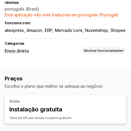
Idiomas
português (Brasil)
Esta aplicação não está traduzida em português (Portugal)
Funciona com
aliexpress
Amazon
ERP
Mercado Livre
Nuvemshop
Shopee
Categorias
Envio direto
Mostrar funcionalidades
Produtos que pode vender
Vestuário e acessórios
Saúde e beleza
Eletrónica
Preços
Entretenimento e conteúdos multimédia
Escolha o plano que melhor se adequa ao negócio.
Produtos de bebé
Produtos desportivos
Produtos maduros
Grátis
Locais de aquisição
Instalação gratuita
Brasil
Taxa de 6% por venda no plano gratuito