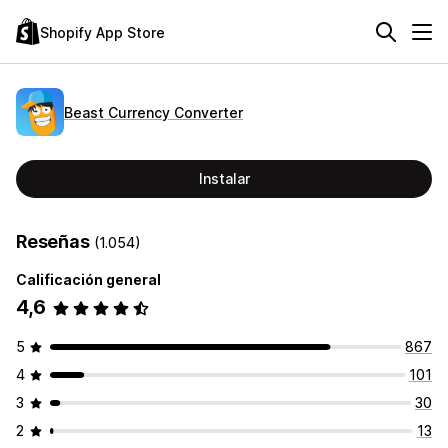
Shopify App Store
Beast Currency Converter
Instalar
Reseñas
(1.054)
Calificación general
4,6
5
867
4
101
3
30
2
13