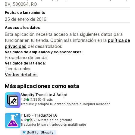
BV, 500284, RO
Fecha de lanzamiento
25 de enero de 2016
Acceso a los datos
Esta aplicación necesita acceso a los siguientes datos para
funcionar en tu tienda. Obtén más información en la
política de
privacidad
del desarrollador.
Ver datos de empleados y colaboradores:
Propietario de tienda
Ver datos de la tienda:
Tienda online
Ver los detalles
Más aplicaciones como esta
Shopify Translate & Adapt
de 5 estrellas
4.5
(1,396)
•
Gratis
1396 reseñas en total
Traduce y adapta tu contenido para cualquier mercado.
T Lab – Traductor IA
de 5 estrellas
4.9
(923)
•
Instalación gratuita
923 reseñas en total
Traductor IA para traducción multilingüe
Built for Shopify