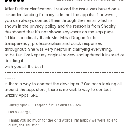
Fecha de modificación: 22 de abril de 2026
After Further clarification, I realized the issue was based on a
misunderstanding from my side, not the app itself. however,
you can always contact them through their email which is
shown in the privacy policy and the reason is from Shopify
dashboard that it's not shown anywhere on the app page.
I'd like specifically thank Mrs. Mihai Dragan for her
transparency, professionalism and quick responses
throughout. She was very helpful in clarifying everything.
to be fair, I've kept my original review and updated it instead of
deleting it.
wish you all the best
---------------------------------------------------------------------
------
is there a way to contact the developer ? i've been looking all
around the app. store, there is no visible way to contact
Grizzly Apps. SRL.
Grizzly Apps SRL respondió 21 de abril de 2026
Hello George,
Thank you so much for the kind words. I'm happy we were able to
clarify the situation!