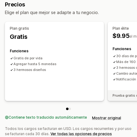
Precios
Múltiples monedas
Seleccionador de país
Elige el plan que mejor se adapte a tu negocio.
Diseño de cambio
Redondeo de precios
Visualización de precios
Plan gratis
Plan élite
$9.95
Gratis
al 
Funciones
Funciones
30 días de p
Gratis de por vida
Más de 160
Agregar hasta 5 monedas
3 hermosos 
3 hermosos diseños
Cambio autom
Notificació
Prueba gratis 
Contiene texto traducido automáticamente
Mostrar original
Todos los cargos se facturan en USD. Los cargos recurrentes y por uso
se facturan cada 30 días.
Ver todas las opciones de precios