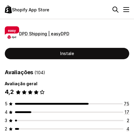
Shopify App Store
DPD Shipping | easyDPD
Instale
Avaliações
(104)
Avaliação geral
4,2
5
75
4
17
3
2
2
4