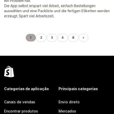
ein Problem hat.
Die App selbst erspart viel Arbeit, einfach Bestellungen
auswählen und eine Packliste und die fertigen Etiketten werden
erzeugt. Spart viel Arbeitszeit.
1
2
3
4
8
Categorias de aplicação
Principais categorias
Canais de vendas
Envio direto
Encontrar produtos
Mercados