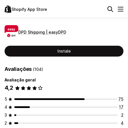
Shopify App Store
DPD Shipping | easyDPD
Instale
Avaliações
(104)
Avaliação geral
4,2
5
75
4
17
3
2
2
4