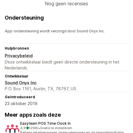
Nog geen recensies
Ondersteuning
App-ondersteuning wordt verzorgd door Sound Onyx Inc.
Hulpbronnen
Privacybeleid
Deze ontwikkelaar biedt geen directe ondersteuning in het
Nederlands.
Ontwikkelaar
Sound Onyx Inc
P.O. Box 1161, Austin, TX, 78767, US
Geïntroduceerd
23 oktober 2019
Meer apps zoals deze
Easyteam POS Time Clock In
van 5 sterren
4,9
(298)
•
Gratis te installeren
298 recensies in totaal
Beheer retailpersoneel, teamcommissies en de loonadministratie