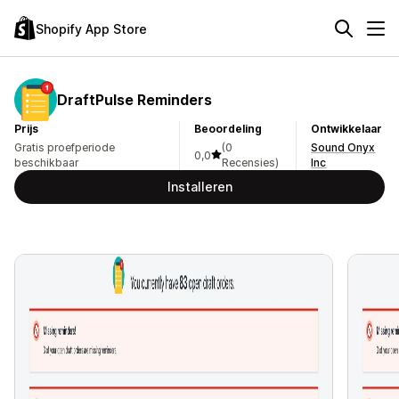
Shopify App Store
DraftPulse Reminders
Prijs
Beoordeling
Ontwikkelaar
Gratis proefperiode
(0
Sound Onyx
0,0
beschikbaar
Recensies)
Inc
Installeren