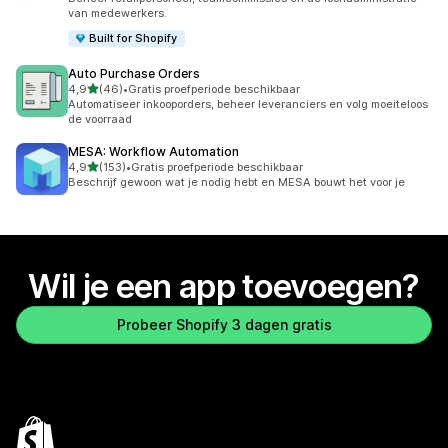
van medewerkers.
Built for Shopify
Auto Purchase Orders
van 5 sterren
4,9
(46)
•
Gratis proefperiode beschikbaar
46 recensies in totaal
Automatiseer inkooporders, beheer leveranciers en volg moeiteloos
de voorraad
MESA: Workflow Automation
van 5 sterren
4,9
(153)
•
Gratis proefperiode beschikbaar
153 recensies in totaal
Beschrijf gewoon wat je nodig hebt en MESA bouwt het voor je
Wil je een app toevoegen?
Probeer Shopify 3 dagen gratis