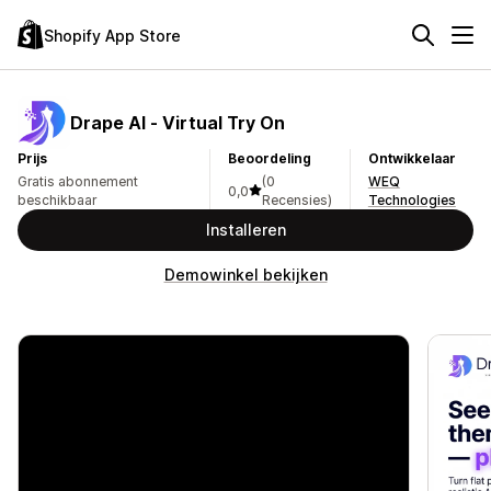
Shopify App Store
Drape AI ‑ Virtual Try On
Prijs
Beoordeling
Ontwikkelaar
Gratis abonnement
(0
WEQ
0,0
beschikbaar
Recensies)
Technologies
Installeren
Demowinkel bekijken