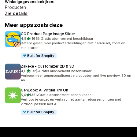
Winkelgegevens bekijken:
Producten
Zie details
Meer apps zoals deze
GG Product Page Image Slider
van 5 sterren
4,8
(166)
•
Gratis abonnement beschikbaar
166 recensies in totaal
Betere galerij voor productafbeeldingen met carrousel, zoom en
miniaturen.
Built for Shopify
Zakeke ‑ Customizer 2D & 3D
van 5 sterren
4,6
(92)
•
Gratis abonnement beschikbaar
92 recensies in totaal
Verkoop meer gepersonaliseerde producten met live preview, 3D en
AR
GenLook: AI Virtual Try On
van 5 sterren
5,0
(35)
•
Gratis abonnement beschikbaar
35 recensies in totaal
Verhoog je omzet en verlaag het aantal retourzendingen met
virtueel passen met AI.
Built for Shopify