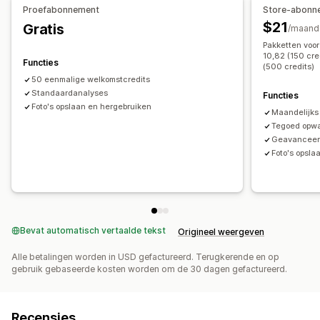
Proefabonnement
Store-abonn
$21
Gratis
/maand
Pakketten voor 
10,82 (150 cre
Functies
(500 credits)
50 eenmalige welkomstcredits
Standaardanalyses
Functies
Foto's opslaan en hergebruiken
Maandelijks
Tegoed opwa
Geavanceer
Foto's opsla
Bevat automatisch vertaalde tekst
Origineel weergeven
Alle betalingen worden in USD gefactureerd. Terugkerende en op
gebruik gebaseerde kosten worden om de 30 dagen gefactureerd.
Recensies