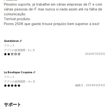
Péssimo suporte, já trabalhei em várias empresas de IT e com
várias pessoas de IT mas nunca vi nada assim até na falha de
comunicação.
Terrível produto.
Piores 250€ que gastei trouxe prejuízo bem superior a isso!
Quedulove
フランス
アプリの使用期間：5ヶ月
2025年7月20日
La Boutique Coquine
フランス
アプリの使用期間：4ヶ月
編集日：2024年9月4日
サポート