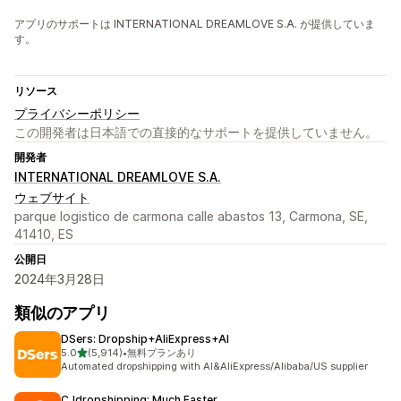
アプリのサポートは INTERNATIONAL DREAMLOVE S.A. が提供していま
す。
リソース
プライバシーポリシー
この開発者は日本語での直接的なサポートを提供していません。
開発者
INTERNATIONAL DREAMLOVE S.A.
ウェブサイト
parque logistico de carmona calle abastos 13, Carmona, SE,
41410, ES
公開日
2024年3月28日
類似のアプリ
DSers: Dropship+AliExpress+AI
5つ星中
5.0
(5,914)
•
無料プランあり
合計レビュー数：5914件
Automated dropshipping with AI&AliExpress/Alibaba/US supplier
CJdropshipping: Much Faster