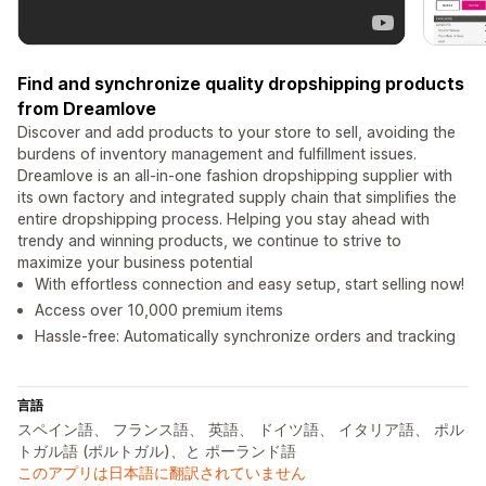
Find and synchronize quality dropshipping products
from Dreamlove
Discover and add products to your store to sell, avoiding the
burdens of inventory management and fulfillment issues.
Dreamlove is an all-in-one fashion dropshipping supplier with
its own factory and integrated supply chain that simplifies the
entire dropshipping process. Helping you stay ahead with
trendy and winning products, we continue to strive to
maximize your business potential
With effortless connection and easy setup, start selling now!
Access over 10,000 premium items
Hassle-free: Automatically synchronize orders and tracking
言語
スペイン語、 フランス語、 英語、 ドイツ語、 イタリア語、 ポル
トガル語 (ポルトガル)、と ポーランド語
このアプリは日本語に翻訳されていません