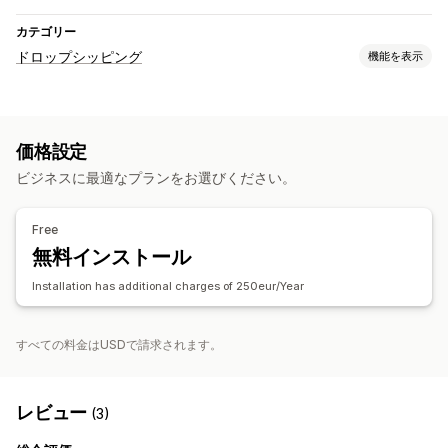
カテゴリー
ドロップシッピング
機能を表示
販売可能な商品
衣料品・アクセサリー
健康・美容
価格設定
調達ロケーション
ビジネスに最適なプランをお選びください。
アメリカ合衆国
イギリス
イタリア
オーストラリア
コロンビア
スイス
スウェーデン
スペイン
セネガル
チェコ
Free
ドイツ
ノルウェー
パナマ
フランス
ポルトガル
ポーランド
無料インストール
仏領ギアナ
Installation has additional charges of 250eur/Year
すべての料金はUSDで請求されます。
レビュー
(3)