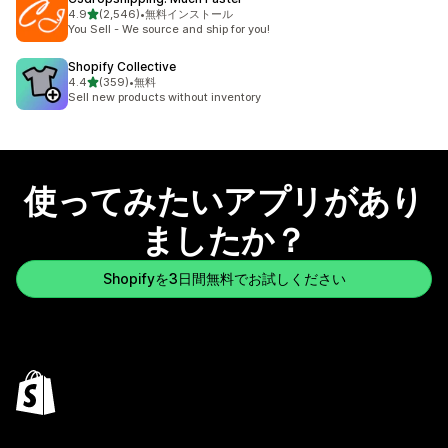
5つ星中
4.9
(2,546)
•
無料インストール
合計レビュー数：2546件
You Sell - We source and ship for you!
Shopify Collective
5つ星中
4.4
(359)
•
無料
合計レビュー数：359件
Sell new products without inventory
使ってみたいアプリがあり
ましたか？
Shopifyを3日間無料でお試しください