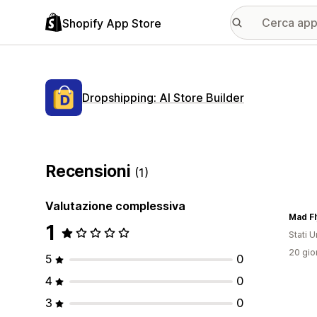
Shopify App Store
Dropshipping: AI Store Builder
Recensioni
(1)
Valutazione complessiva
Mad Fl
1
Stati Un
20 gior
5
0
4
0
3
0