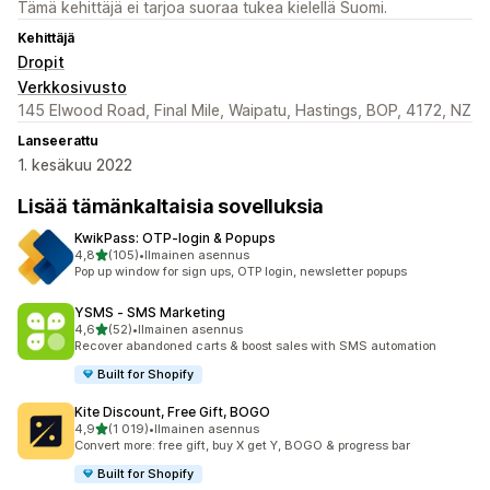
Tämä kehittäjä ei tarjoa suoraa tukea kielellä Suomi.
Kehittäjä
Dropit
Verkkosivusto
145 Elwood Road, Final Mile, Waipatu, Hastings, BOP, 4172, NZ
Lanseerattu
1. kesäkuu 2022
Lisää tämänkaltaisia sovelluksia
KwikPass: OTP‑login & Popups
/ 5 tähteä
4,8
(105)
•
Ilmainen asennus
105 arvostelua yhteensä
Pop up window for sign ups, OTP login, newsletter popups
YSMS ‑ SMS Marketing
/ 5 tähteä
4,6
(52)
•
Ilmainen asennus
52 arvostelua yhteensä
Recover abandoned carts & boost sales with SMS automation
Built for Shopify
Kite Discount, Free Gift, BOGO
/ 5 tähteä
4,9
(1 019)
•
Ilmainen asennus
1019 arvostelua yhteensä
Convert more: free gift, buy X get Y, BOGO & progress bar
Built for Shopify