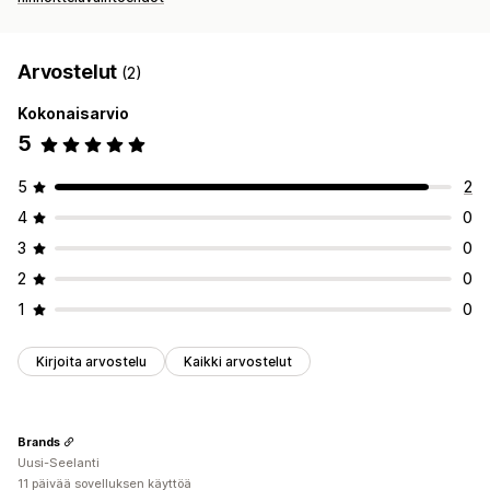
Arvostelut
(2)
Kokonaisarvio
5
5
2
4
0
3
0
2
0
1
0
Kirjoita arvostelu
Kaikki arvostelut
Brands
Uusi-Seelanti
11 päivää sovelluksen käyttöä