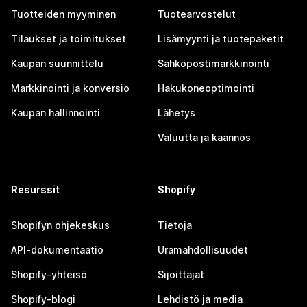
Tuotteiden myyminen
Tuotearvostelut
Tilaukset ja toimitukset
Lisämyynti ja tuotepaketit
Kaupan suunnittelu
Sähköpostimarkkinointi
Markkinointi ja konversio
Hakukoneoptimointi
Kaupan hallinnointi
Lähetys
Valuutta ja käännös
Resurssit
Shopify
Shopifyn ohjekeskus
Tietoja
API-dokumentaatio
Uramahdollisuudet
Shopify-yhteisö
Sijoittajat
Shopify-blogi
Lehdistö ja media