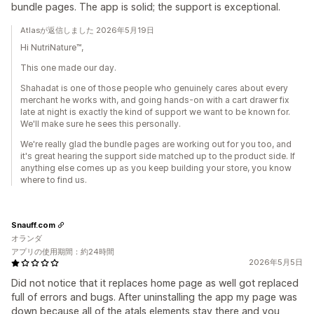
bundle pages. The app is solid; the support is exceptional.
Atlasが返信しました 2026年5月19日
Hi NutriNature™,
This one made our day.
Shahadat is one of those people who genuinely cares about every
merchant he works with, and going hands-on with a cart drawer fix
late at night is exactly the kind of support we want to be known for.
We'll make sure he sees this personally.
We're really glad the bundle pages are working out for you too, and
it's great hearing the support side matched up to the product side. If
anything else comes up as you keep building your store, you know
where to find us.
Snauff.com
オランダ
アプリの使用期間：約24時間
2026年5月5日
Did not notice that it replaces home page as well got replaced
full of errors and bugs. After uninstalling the app my page was
down because all of the atals elements stay there and you