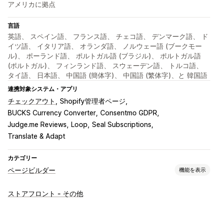
アメリカに拠点
言語
英語、 スペイン語、 フランス語、 チェコ語、 デンマーク語、 ド
イツ語、 イタリア語、 オランダ語、 ノルウェー語 (ブークモー
ル)、 ポーランド語、 ポルトガル語 (ブラジル)、 ポルトガル語
(ポルトガル)、 フィンランド語、 スウェーデン語、 トルコ語、
タイ語、 日本語、 中国語 (簡体字)、 中国語 (繁体字)、と 韓国語
連携対象システム・アプリ
チェックアウト
Shopify管理者ページ
BUCKS Currency Converter
Consentmo GDPR
Judge.me Reviews
Loop
Seal Subscriptions
Translate & Adapt
カテゴリー
ページビルダー
機能を表示
ページの種類
ストアフロント - その他
ランディングページ
ホームページ
商品ページ
コレクション
準備中ページ
よくある質問
お問い合わせページ