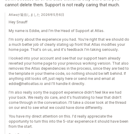
cannot delete them. Support is not really caring that much.
Atlasが返信しました 2026年5月6日
Hey Snauff
My name is Eddie, and I'm the Head of Support at Atlas.
I'm sorry about the experience you had. You're right that we should do
a much better job of clearly stating up front that Atlas modifies your
home page. That's on us, and it's feedback I'm taking seriously.
I looked into your account and see that our support team already
reverted your home page to your previous working version. That also
removes the Atlas dependencies in the process, since they are tied to
the template in your theme code, so nothing should be left behind. If
anything still looks off, just reply here or send me and email at
eddie@helloatlas.io and I'll handle it directly.
I'm also really sorry the support experience didn't feel like we had
your back. We really do care, and it's frustrating to hear that didn't
come through in the conversation. I'll take a closer look at the thread
on our end to see what we could have done differently.
You have my direct attention on this. I'd really appreciate the
opportunity to turn this into the 5-star experience it should have been
from the start.