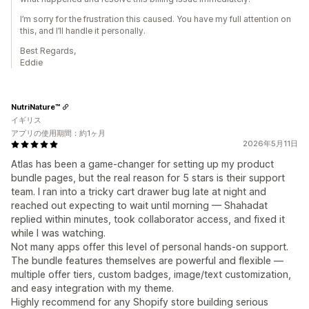
I’m sorry for the frustration this caused. You have my full attention on
this, and I’ll handle it personally.
Best Regards,
Eddie
NutriNature™
イギリス
アプリの使用期間：約1ヶ月
2026年5月11日
Atlas has been a game-changer for setting up my product
bundle pages, but the real reason for 5 stars is their support
team. I ran into a tricky cart drawer bug late at night and
reached out expecting to wait until morning — Shahadat
replied within minutes, took collaborator access, and fixed it
while I was watching.
Not many apps offer this level of personal hands-on support.
The bundle features themselves are powerful and flexible —
multiple offer tiers, custom badges, image/text customization,
and easy integration with my theme.
Highly recommend for any Shopify store building serious