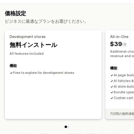
About us (会社概要) ページ
カートページ
ポップアップ
価格設定
法的事項ページ
価格設定ページ
カスタムページ
ビジネスに最適なプランをお選びください。
ページ管理
編集ツール
要素
テンプレート
インポートとエクスポート
Development stores
All-in-One
ページの保存
ページの下書き
ページバージョン
$39
無料インストール
/月
グローバルセクション
グローバルスタイル
カスタムフォント
Additional cha
All features included
revenue and i
カスタムコード
翻訳
AI生成
SEO
モバイル対応
インサイトとヒント
レポート
分析
A/Bテスト
機能
機能
アクティビティログ
Free to explore for development stores
Al page buil
Al listicles 
AI store buil
Bundle upsel
Custom cart
7日間の無料体