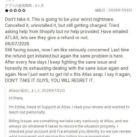
アプリの使用期間：2ヶ月
編集日：2026年7月6日
Don't take it. This is going to be your worst nightmare.
Cancelled it, uninstalled it, but still getting charged. Tried
asking help from Shopify but no help provided. Have emailed
ATLAS, lets see they give a refund or not.
06/07/2026
Still facing issues, now I am like seriously concerned. Last time
the refund got initiated but again the same problem is here.
After every few days I keep fighting the same issue and
honestly its exhausting dealing with the same issue again and
again. Now I just want to get rid o this Atlas asap. I say it again,
DON'T TAKE IT GUYS, YOU WILL REGRET IT.
Atlasが返信しました 2026年7月2日
Hi there,
I’m Eddie, Head of Support at Atlas. I read your review and wanted to
reach out personally.
Billing issues are something we take very seriously at Atlas, and we
always do whatever it takes to resolve the situation properly. I
checked your account and I’ve emailed you directly so we can review
what happened and resolve this billing issue immediately.