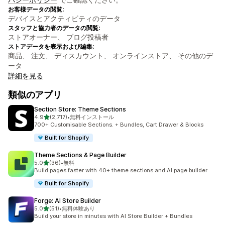
お客様データの閲覧:
デバイスとアクティビティのデータ
スタッフと協力者のデータの閲覧:
ストアオーナー、 ブログ投稿者
ストアデータを表示および編集:
商品、 注文、 ディスカウント、 オンラインストア、 その他のデ
ータ
詳細を見る
類似のアプリ
Section Store: Theme Sections
5つ星中
4.9
(2,717)
•
無料インストール
合計レビュー数：2717件
700+ Customisable Sections. + Bundles, Cart Drawer & Blocks
Built for Shopify
Theme Sections & Page Builder
5つ星中
5.0
(36)
•
無料
合計レビュー数：36件
Build pages faster with 40+ theme sections and AI page builder
Built for Shopify
Forge: AI Store Builder
5つ星中
5.0
(51)
•
無料体験あり
合計レビュー数：51件
Build your store in minutes with AI Store Builder + Bundles