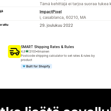
Tämä kehittäjä ei tarjoa suoraa tukea k
äjä
ImpactPixel
i, casablanca, 60210, MA
erattu
29. joulukuu 2022
SMART Shipping Rates & Rules
/ 5 tähteä
4,9
(310)
•
Ilmainen
310 arvostelua yhteensä
Postcode shipping calculator to set rates & rules by
product
Built for Shopify