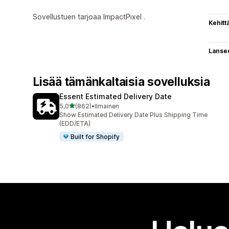
Sovellustuen tarjoaa ImpactPixel .
Kehitt
Lanse
Lisää tämänkaltaisia sovelluksia
Essent Estimated Delivery Date
/ 5 tähteä
5,0
(862)
•
Ilmainen
862 arvostelua yhteensä
Show Estimated Delivery Date Plus Shipping Time
(EDD/ETA)
Built for Shopify