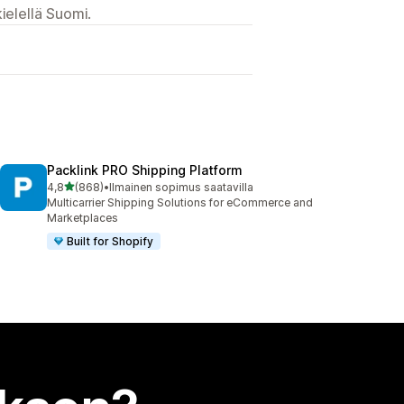
ielellä Suomi.
Packlink PRO Shipping Platform
/ 5 tähteä
4,8
(868)
•
Ilmainen sopimus saatavilla
868 arvostelua yhteensä
Multicarrier Shipping Solutions for eCommerce and
Marketplaces
Built for Shopify