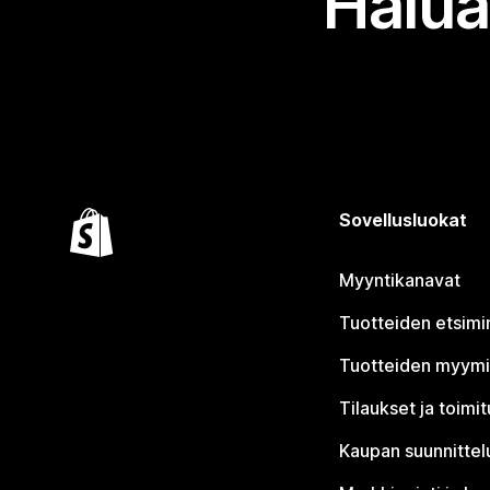
Halua
Sovellusluokat
Myyntikanavat
Tuotteiden etsimi
Tuotteiden myym
Tilaukset ja toimi
Kaupan suunnittel