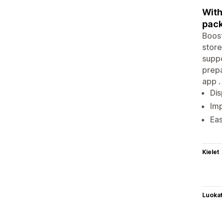
With
pack
Boost
store
suppo
prepa
app .
Dis
Imp
Eas
Kielet
Luoka