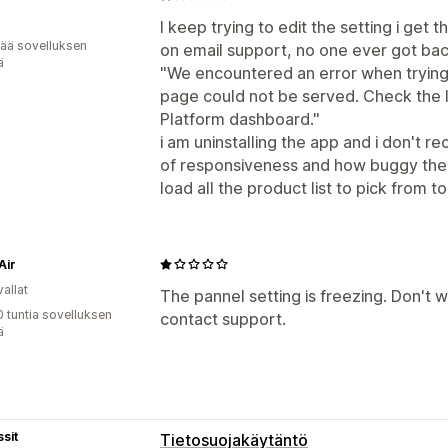
I keep trying to edit the setting i get 
vää sovelluksen
on email support, no one ever got ba
ä
"We encountered an error when trying 
page could not be served. Check the l
Platform dashboard."
i am uninstalling the app and i don't 
of responsiveness and how buggy the ap
load all the product list to pick from t
Air
allat
The pannel setting is freezing. Don't w
0 tuntia sovelluksen
contact support.
ä
sit
Tietosuojakäytäntö