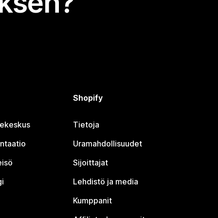
uksen?
Shopify
jekeskus
Tietoja
ntaatio
Uramahdollisuudet
eisö
Sijoittajat
i
Lehdistö ja media
Kumppanit