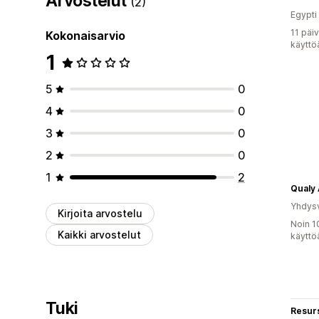
Arvostelut
(2)
Egypti
11 päi
Kokonaisarvio
käyttö
1
5
0
4
0
3
0
2
0
1
2
Qualy 
Yhdysv
Kirjoita arvostelu
Noin 1
Kaikki arvostelut
käyttö
Tuki
Resurs