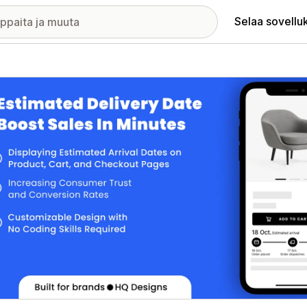
Selaa sovellu
elykuvagalleria