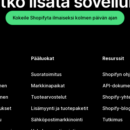
tko lisätä sovell
Kokeile Shopifyta ilmaiseksi kolmen päivän ajan
Pääluokat
Resurssit
Suoratoimitus
Shopifyn oh
nen
Markkinapaikat
API-dokume
inen
Tuotearvostelut
Shopify-yht
tukset
Lisämyynti ja tuotepaketit
Shopify-blog
u
Sähköpostimarkkinointi
Tutkimus