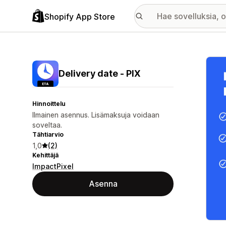
Shopify App Store
Esitt
Delivery date ‑ PIX
Hinnoittelu
Ilmainen asennus. Lisämaksuja voidaan
soveltaa.
Tähtiarvio
1,0
(2)
Kehittäjä
ImpactPixel
Asenna