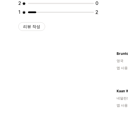
2
0
1
2
리뷰 작성
영국
앱 사용
Kaan W
네덜란
앱 사용