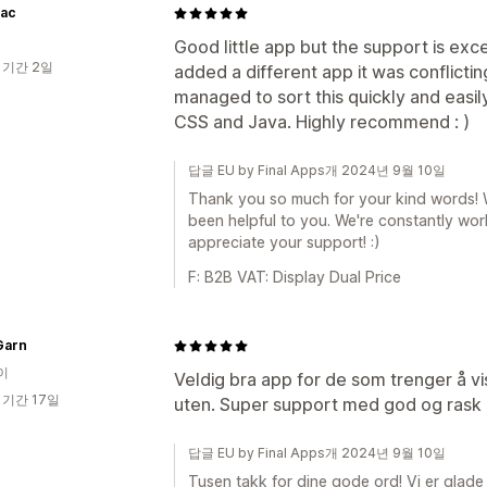
rac
Good little app but the support is ex
 기간 2일
added a different app it was conflict
managed to sort this quickly and easily
CSS and Java. Highly recommend : )
답글 EU by Final Apps개 2024년 9월 10일
Thank you so much for your kind words! We
been helpful to you. We're constantly wo
appreciate your support! :)
F: B2B VAT: Display Dual Price
Garn
이
Veldig bra app for de som trenger å 
 기간 17일
uten. Super support med god og rask 
답글 EU by Final Apps개 2024년 9월 10일
Tusen takk for dine gode ord! Vi er glade 