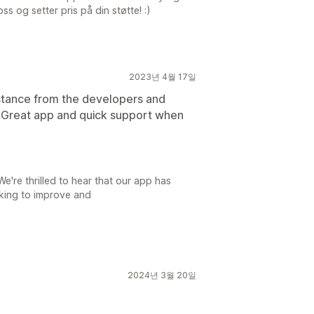
s og setter pris på din støtte! :)
2023년 4월 17일
istance from the developers and
 Great app and quick support when
're thrilled to hear that our app has
rking to improve and
2024년 3월 20일