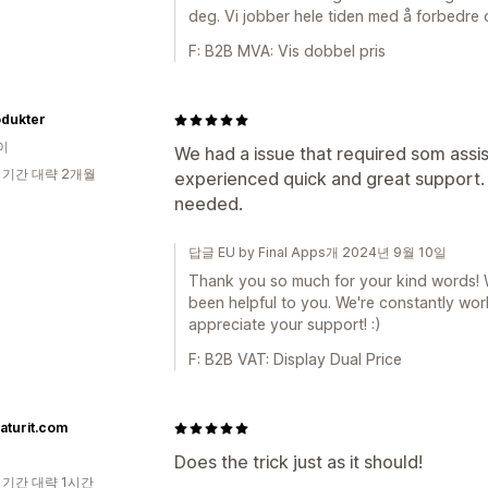
deg. Vi jobber hele tiden med å forbedre os
F: B2B MVA: Vis dobbel pris
odukter
이
We had a issue that required som ass
 기간 대략 2개월
experienced quick and great support.
needed.
답글 EU by Final Apps개 2024년 9월 10일
Thank you so much for your kind words! We
been helpful to you. We're constantly wo
appreciate your support! :)
F: B2B VAT: Display Dual Price
aturit.com
Does the trick just as it should!
 기간 대략 1시간