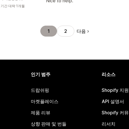
Nice to help.
 기간 대략 1개월
다음
1
2
인기 범주
리소스
드랍쉬핑
Shopify 지
마켓플레이스
API 설명서
제품 리뷰
Shopify 커
상향 판매 및 번들
리서치