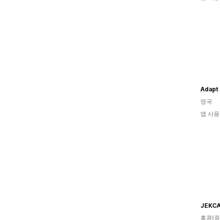
Adapt 
영국
앱 사용
JEKC
홍콩(중