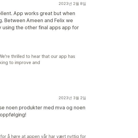
2023년 2월 8일
cellent. App works great but when
ing. Between Ameen and Felix we
 using the other final apps app for
're thrilled to hear that our app has
rking to improve and
2023년 3월 2일
vise noen produkter med mva og noen
oppfølging!
for å høre at appen vår har vært nyttig for