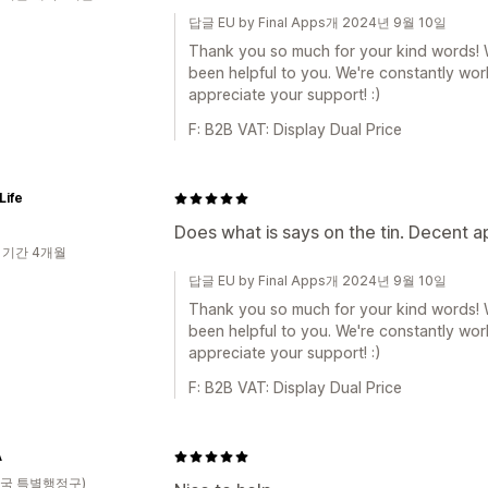
답글 EU by Final Apps개 2024년 9월 10일
Thank you so much for your kind words! We
been helpful to you. We're constantly wo
appreciate your support! :)
F: B2B VAT: Display Dual Price
Life
Does what is says on the tin. Decent a
 기간 4개월
답글 EU by Final Apps개 2024년 9월 10일
Thank you so much for your kind words! We
been helpful to you. We're constantly wo
appreciate your support! :)
F: B2B VAT: Display Dual Price
A
국 특별행정구)