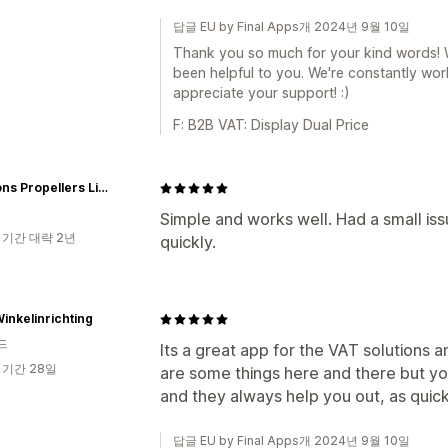
답글 EU by Final Apps개 2024년 9월 10일
Thank you so much for your kind words! We
been helpful to you. We're constantly wo
appreciate your support! :)
F: B2B VAT: Display Dual Price
Bruntons Propellers Limited
Simple and works well. Had a small iss
 기간 대략 2년
quickly.
inkelinrichting
드
Its a great app for the VAT solutions 
 기간 28일
are some things here and there but y
and they always help you out, as quick
답글 EU by Final Apps개 2024년 9월 10일