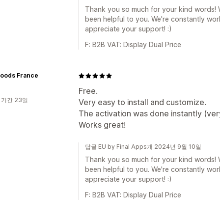
Thank you so much for your kind words! We
been helpful to you. We're constantly wo
appreciate your support! :)
F: B2B VAT: Display Dual Price
Foods France
Free.
 기간 23일
Very easy to install and customize.
The activation was done instantly (ver
Works great!
답글 EU by Final Apps개 2024년 9월 10일
Thank you so much for your kind words! We
been helpful to you. We're constantly wo
appreciate your support! :)
F: B2B VAT: Display Dual Price