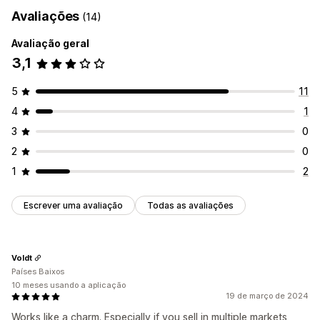
Avaliações
(14)
Avaliação geral
3,1
5
11
4
1
3
0
2
0
1
2
Escrever uma avaliação
Todas as avaliações
Voldt
Países Baixos
10 meses usando a aplicação
19 de março de 2024
Works like a charm. Especially if you sell in multiple markets