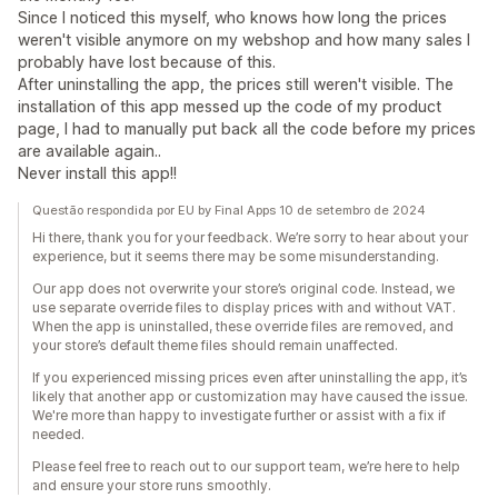
Since I noticed this myself, who knows how long the prices
weren't visible anymore on my webshop and how many sales I
probably have lost because of this.
After uninstalling the app, the prices still weren't visible. The
installation of this app messed up the code of my product
page, I had to manually put back all the code before my prices
are available again..
Never install this app!!
Questão respondida por EU by Final Apps 10 de setembro de 2024
Hi there, thank you for your feedback. We’re sorry to hear about your
experience, but it seems there may be some misunderstanding.
Our app does not overwrite your store’s original code. Instead, we
use separate override files to display prices with and without VAT.
When the app is uninstalled, these override files are removed, and
your store’s default theme files should remain unaffected.
If you experienced missing prices even after uninstalling the app, it’s
likely that another app or customization may have caused the issue.
We're more than happy to investigate further or assist with a fix if
needed.
Please feel free to reach out to our support team, we’re here to help
and ensure your store runs smoothly.