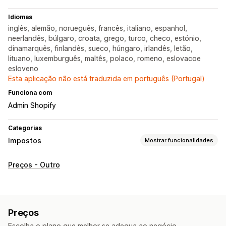
Idiomas
inglês, alemão, norueguês, francês, italiano, espanhol,
neerlandês, búlgaro, croata, grego, turco, checo, estónio,
dinamarquês, finlandês, sueco, húngaro, irlandês, letão,
lituano, luxemburguês, maltês, polaco, romeno, eslovacoe
esloveno
Esta aplicação não está traduzida em português (Portugal)
Funciona com
Admin Shopify
Categorias
Impostos
Mostrar funcionalidades
Rastreio da responsabilidade
Preços - Outro
Cálculo do passivo
Rastreio de parâmetros
Faturas com IVA
Faturas personalizadas
Cálculo de impostos
Preços
Taxas fiscais
Gestão de isenções
Gestão de taxas
Escolha o plano que melhor se adequa ao negócio.