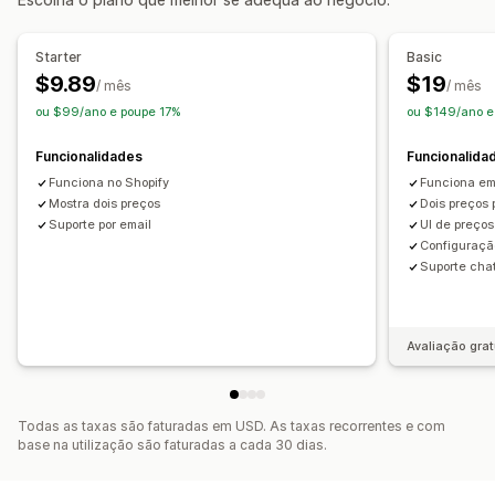
Várias moedas
Starter
Basic
Registo
$9.89
$19
/ mês
/ mês
Registo fiscal
Validação do número de identificação fiscal
ou $99/ano e poupe 17%
ou $149/ano e
IOSS e OSS (UE)
UE (IVA)
Índia (GST)
Canadá (HST, PST, GST)
EUA (imposto sobre as vendas)
Funcionalidades
Funcionalida
Funciona no Shopify
Funciona em
Mostra dois preços
Dois preços 
Suporte por email
UI de preço
Configuraçã
Suporte cha
Avaliação grat
Todas as taxas são faturadas em USD. As taxas recorrentes e com
base na utilização são faturadas a cada 30 dias.