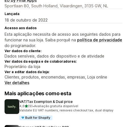
EU by Final Apps
Sportlaan 80, South Holland, Vlaardingen, 3135 GW, NL
Lançada
18 de outubro de 2022
Acesso aos dados
Esta aplicação necessita de acesso aos seguintes dados para
funcionar na sua loja. Saiba porquê na
política de privacidade
do programador.
Ver dados do cliente:
Dados sensíveis, dados do dispositivo e de atividade
Ver dados da equipa e de colaboradores:
Proprietário da loja
Ver e editar dados da loja:
Clientes, produtos, encomendas, empresas, Loja online
Ver detalhes
Mais aplicações como esta
VAT/Tax Exemption & Dual price
de 5 estrelas
4,6
(9)
•
Avaliação gratuita disponível
9 total de avaliações
Validate EU VAT numbers, removes checkout tax, dual display
Built for Shopify