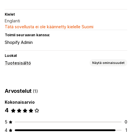
Kielet
Englanti
Tätä sovellusta ei ole käännetty kielelle Suomi
Toimii seuraavan kanssa:
Shopify Admin
Luokat
Tuotesisältö
Näytä ominaisuudet
Sisältötyypit
Kuvaukset
Otsikot
SEO-kuvaukset
SEO-otsikot
Arvostelut
(1)
Vaihtoehtoinen teksti
Kuvat
Tunnisteet
Versiot
Kokoelmien kuvaukset
Strukturoitu tieto
Kokonaisarvio
4
Sisällöntuotanto
Monikielisyys
Joukkomuokkaus
Tuonti ja vienti
5
0
Automaattiset päivitykset
4
1