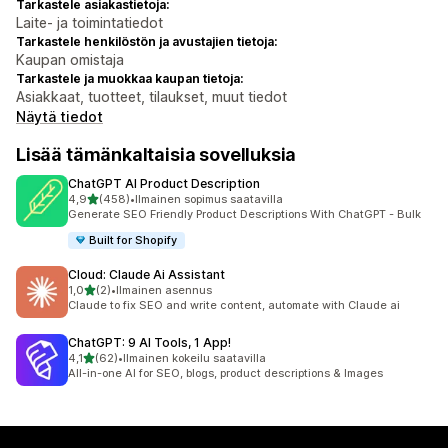
Tarkastele asiakastietoja:
Laite- ja toimintatiedot
Tarkastele henkilöstön ja avustajien tietoja:
Kaupan omistaja
Tarkastele ja muokkaa kaupan tietoja:
Asiakkaat, tuotteet, tilaukset, muut tiedot
Näytä tiedot
Lisää tämänkaltaisia sovelluksia
ChatGPT AI Product Description
/ 5 tähteä
4,9
(458)
•
Ilmainen sopimus saatavilla
458 arvostelua yhteensä
Generate SEO Friendly Product Descriptions With ChatGPT - Bulk
Built for Shopify
Cloud: Claude Ai Assistant
/ 5 tähteä
1,0
(2)
•
Ilmainen asennus
2 arvostelua yhteensä
Claude to fix SEO and write content, automate with Claude ai
ChatGPT: 9 AI Tools, 1 App!
/ 5 tähteä
4,1
(62)
•
Ilmainen kokeilu saatavilla
62 arvostelua yhteensä
All-in-one AI for SEO, blogs, product descriptions & Images