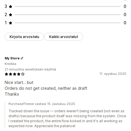
3
0
2
0
1
0
Kirjoita arvostelu
Kaikki arvostelut
My Store
Kreikka
21 minuuttia sovelluksen käyttöä
11. syyskuu 2025
Nice start... but
Orders do not get created, neither as draft
Thanks
PurchaseTheme vastasi 15. joulukuu 2025
Tracked down the issue — orders weren't being created (not even as
drafts) because the product itself was missing from the system. Once
I created the product, the entire flow kicked in and it's all working as
expected now. Appreciate the patience!