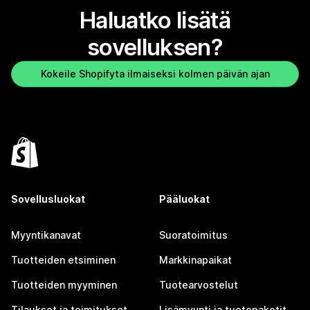
Haluatko lisätä
sovelluksen?
Kokeile Shopifyta ilmaiseksi kolmen päivän ajan
Sovellusluokat
Pääluokat
Myyntikanavat
Suoratoimitus
Tuotteiden etsiminen
Markkinapaikat
Tuotteiden myyminen
Tuotearvostelut
Tilaukset ja toimitukset
Lisämyynti ja tuotepaketit