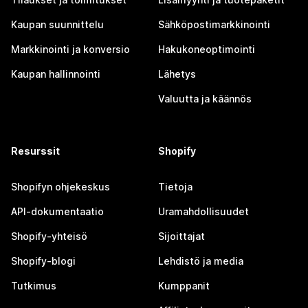
Kaupan suunnittelu
Sähköpostimarkkinointi
Markkinointi ja konversio
Hakukoneoptimointi
Kaupan hallinnointi
Lähetys
Valuutta ja käännös
Resurssit
Shopify
Shopifyn ohjekeskus
Tietoja
API-dokumentaatio
Uramahdollisuudet
Shopify-yhteisö
Sijoittajat
Shopify-blogi
Lehdistö ja media
Tutkimus
Kumppanit